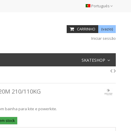
Portugués
CARRINHO
(vazio)
Iniciar sessão
SKATESHOP
20M 210/110KG
m bainha para kite e powerkite.
 em stock