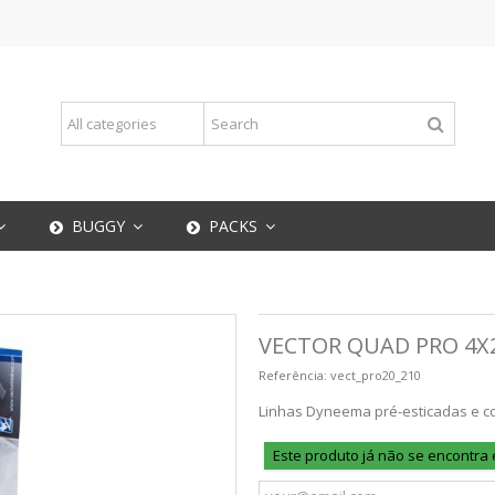
BUGGY
PACKS
VECTOR QUAD PRO 4X
Referência:
vect_pro20_210
Linhas Dyneema pré-esticadas e co
Este produto já não se encontra