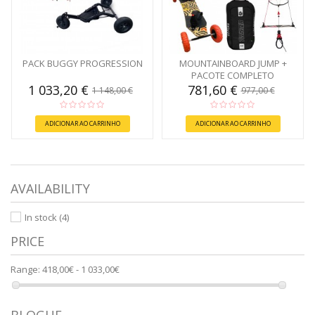
PACK BUGGY PROGRESSION
MOUNTAINBOARD JUMP +
PACOTE COMPLETO
1 033,20 €
781,60 €
1 148,00 €
977,00 €
ADICIONAR AO CARRINHO
ADICIONAR AO CARRINHO
AVAILABILITY
In stock
(4)
PRICE
Range:
418,00€ - 1 033,00€