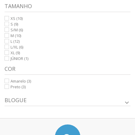
TAMANHO
XS
(10)
S
(9)
S/M
(6)
M
(10)
L
(12)
L/XL
(6)
XL
(9)
JÚNIOR
(1)
COR
Amarelo
(3)
Preto
(3)
BLOGUE