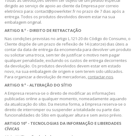
Todas as devoluções devem ser objeto de um pedido especial
dirigido ao serviço de apoio ao cliente da Empresa por correio
eletrónico para: contact@powerkiter.fr no prazo de 7 dias após a
entrega. Todos os produtos devolvidos devem estar na sua
embalagem original.
ARTIGO 8.º - DIREITO DE RETRACTAÇÃO
Nas condições previstas no artigo L.121-20 do Código do Consumo, o
Cliente dispõe de um prazo de reflexão de 14 (catorze) dias úteis a
contar da data de entrega da encomenda para devolver um produto
ou solicitar uma troca, sem ter de justificar o motivo nem pagar
qualquer penalidade, excluindo os custos de entrega decorrentes
da devolução. Os produtos devolvidos devem estar em estado
novo, na sua embalagem de origem e sem terem sido utilizados.
Para organizar a devolução de mercadorias,
contactar-nos
.
ARTIGO 9.º - ALTERAÇÃO DO SÍTIO
A Empresa reserva-se o direito de modificar as informações
publicadas online a qualquer momento, nomeadamente aquando
da atualização do sítio. Da mesma forma, a Empresa reserva-se o
direito de interromper ou suspender a totalidade ou parte das
funcionalidades do Sítio em qualquer altura e sem aviso prévio.
ARTIGO 10º - TECNOLOGIAS DA INFORMAÇÃO E LIBERDADES
CÍVICAS