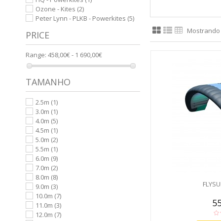
Ozone - Kites
(2)
Peter Lynn - PLKB - Powerkites
(5)
Mostrando 1
PRICE
Range:
458,00€ - 1 690,00€
TAMANHO
2.5m
(1)
3.0m
(1)
4.0m
(5)
4.5m
(1)
5.0m
(2)
5.5m
(1)
6.0m
(9)
7.0m
(2)
8.0m
(8)
FLYSU
9.0m
(3)
10.0m
(7)
55
11.0m
(3)
12.0m
(7)