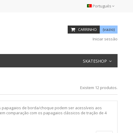
Portugués
CARRINHO
(vazio)
Iniciar sessão
SKATESHOP
Existem 12 produtos.
 Os papagaios de borda/choque podem ser acessíveis aos
 em comparação com os papagaios clássicos de tração de 4