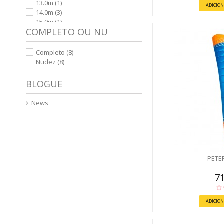
13.0m
(1)
ADICION
14.0m
(3)
15.0m
(1)
COMPLETO OU NU
18.0m
(1)
Completo
(8)
Nudez
(8)
BLOGUE
News
PETE
71
ADICION