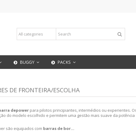
BUGGY
PACKS
RES DE FRONTEIRA/ESCOLHA
barra depower
para pilotos principiantes, intermédios ou experientes.
nção do modelo escolhido e permitem uma gestão mais suave da potência
er são equipados com
barras de bor...