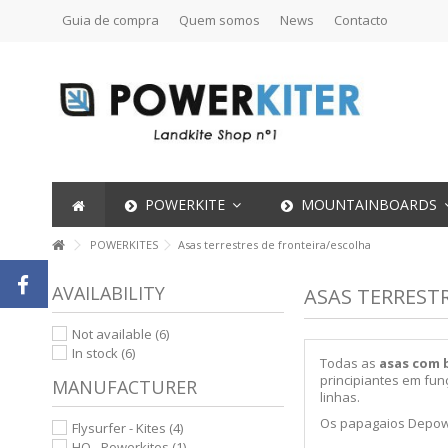
Guia de compra
Quem somos
News
Contacto
POWERKITE
MOUNTAINBOARDS
POWERKITES
Asas terrestres de fronteira/escolha
AVAILABILITY
ASAS TERREST
Not available
(6)
In stock
(6)
Todas as
asas com 
principiantes em fu
MANUFACTURER
linhas.
Os papagaios Depow
Flysurfer - Kites
(4)
HQ - Powerkites
(1)