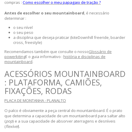
compras :
Como escolher o meu papagaio de tração ?
Antes de escolher o seu mountainboard
, é necessário
determinar :
o seu nível
o seu peso
a disciplina que deseja praticar (kiteDownhill freeride, boarder
cross, freestyle)
Recomendamos também que consulte o nosso
Glossário de
powerkiting
E o guia informativo :
história e disciplinas de
mountainboard
.
ACESSÓRIOS MOUNTAINBOARD
: PLATAFORMA, CAMIÕES,
FIXAÇÕES, RODAS
PLACA DE MONTANHA - PLANALTO
O palco é obviamente a peça central do mountainboard. É o prato
que determina a capacidade de um mountainboard para saltar alto
(
pop
) e a sua capacidade de absorver aterragens e desníveis
(
flexível
).