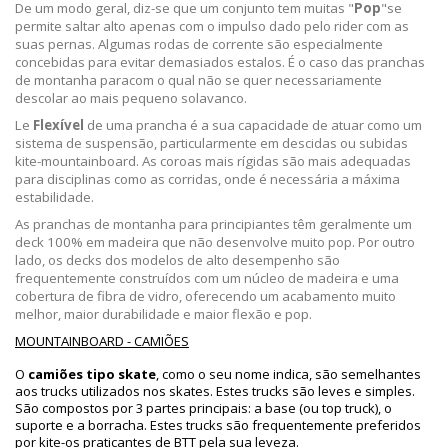
De um modo geral, diz-se que um conjunto tem muitas "
Pop
"se
permite saltar alto apenas com o impulso dado pelo rider com as
suas pernas. Algumas rodas de corrente são especialmente
concebidas para evitar demasiados estalos. É o caso das pranchas
de montanha para
com o qual não se quer necessariamente
descolar ao mais pequeno solavanco.
Le
Flexível
de uma prancha é a sua capacidade de atuar como um
sistema de suspensão, particularmente em descidas ou subidas
kite-mountainboard. As coroas mais rígidas são mais adequadas
para disciplinas como as corridas, onde é necessária a máxima
estabilidade.
As pranchas de montanha para principiantes têm geralmente um
deck 100% em madeira que não desenvolve muito pop. Por outro
lado, os decks dos modelos de alto desempenho são
frequentemente construídos com um núcleo de madeira e uma
cobertura de fibra de vidro, oferecendo um acabamento muito
melhor, maior durabilidade e maior flexão e pop.
MOUNTAINBOARD - CAMIÕES
O
camiões tipo skate
, como o seu nome indica, são semelhantes
aos trucks utilizados nos skates. Estes trucks são leves e simples.
São compostos por 3 partes principais: a base (ou top truck), o
suporte e a borracha. Estes trucks são frequentemente preferidos
por kite-os praticantes de BTT pela sua leveza.