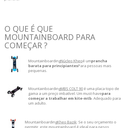
O QUE É QUE
MOUNTAINBOARD PARA
COMEÇAR ?
Mountainboarding
Núcleo Kheo
é um
prancha
barata para principiantes
Para pessoas mais
pequenas.
Mountainboarding
MBS COLT 90
é uma placa topo de
gama a um preço imbatível. Um must-have
para
começar a trabalhar em kite-mtb
. Adequado para
um adulto.
Mountainboarding
Kheo Bazik
: Se o seu orçamento o
permitir, este mountainboard é ideal para pesos