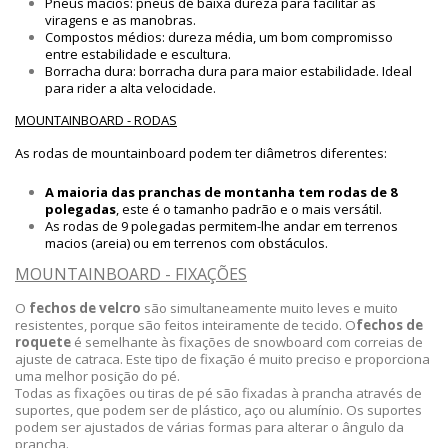
Pneus macios: pneus de baixa dureza para facilitar as
viragens e as manobras.
Compostos médios: dureza média, um bom compromisso
entre estabilidade e escultura.
Borracha dura: borracha dura para maior estabilidade. Ideal
para rider a alta velocidade.
MOUNTAINBOARD - RODAS
As rodas de mountainboard podem ter diâmetros diferentes:
A maioria das pranchas de montanha tem rodas de 8
polegadas
, este é o tamanho padrão e o mais versátil.
As rodas de 9 polegadas permitem-lhe andar em terrenos
macios (areia) ou em terrenos com obstáculos.
MOUNTAINBOARD - FIXAÇÕES
O
fechos de velcro
são simultaneamente muito leves e muito
resistentes, porque são feitos inteiramente de tecido. O
fechos de
roquete
é semelhante às fixações de snowboard com correias de
ajuste de catraca. Este tipo de fixação é muito preciso e proporciona
uma melhor posição do pé.
Todas as fixações ou tiras de pé são fixadas à prancha através de
suportes, que podem ser de plástico, aço ou alumínio. Os suportes
podem ser ajustados de várias formas para alterar o ângulo da
prancha.