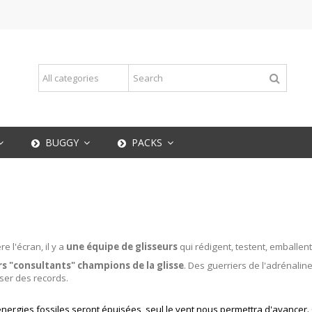
BUGGY
PACKS
e l'écran, il y a
une équipe de glisseurs
qui rédigent, testent, emballen
rs "consultants" champions de la glisse
. Des guerriers de l'adrénalin
ser des records.
nergies fossiles seront épuisées, seul le vent nous permettra d'avancer. 