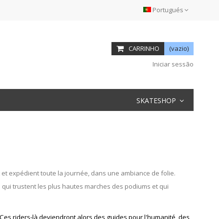
Portugués
CARRINHO
(vazio)
Iniciar sessão
SKATESHOP
t et expédient toute la journée, dans une ambiance de folie.
e qui trustent les plus hautes marches des podiums et qui
Ces riders-là deviendront alors des guides pour l'humanité, des