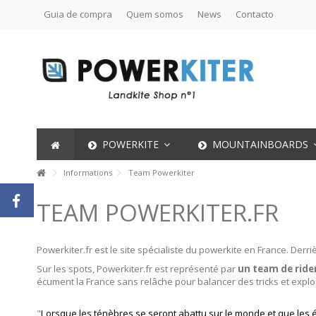
Guia de compra
Quem somos
News
Contacto
POWERKITE
MOUNTAINBOARDS
Informations
Team Powerkiter
TEAM POWERKITER.FR
Powerkiter.fr est le site spécialiste du powerkite en France. Derrièr
Sur les spots, Powerkiter.fr est représenté par
un team de ride
écument la France sans relâche pour balancer des tricks et explo
"
Lorsque les ténèbres se seront abattu sur le monde et que les é