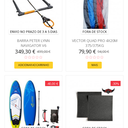
ENVIO NO PRAZO DE 3 A 5 DIAS
FORA DE STOCK
BARRA PETER LYNN
VECTOR QUAD PRO 4X20M
NAVIGATOR V6
375/375KG
349,30 €
79,90 €
499,00 €
94,00 €
ADICIONAR AO CARRINHO
MAIS
-40,00 €
-30%