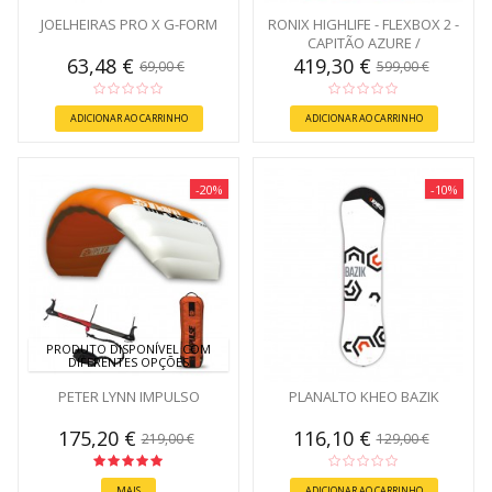
JOELHEIRAS PRO X G-FORM
RONIX HIGHLIFE - FLEXBOX 2 -
CAPITÃO AZURE /
CAFFEINATED 145
63,48 €
419,30 €
69,00 €
599,00 €
ADICIONAR AO CARRINHO
ADICIONAR AO CARRINHO
-20%
-10%
PRODUTO DISPONÍVEL COM
DIFERENTES OPÇÕES
PETER LYNN IMPULSO
PLANALTO KHEO BAZIK
175,20 €
116,10 €
219,00 €
129,00 €
MAIS
ADICIONAR AO CARRINHO