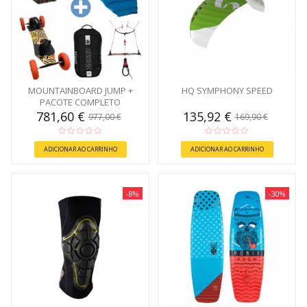
MOUNTAINBOARD JUMP +
HQ SYMPHONY SPEED
PACOTE COMPLETO
781,60 €
135,92 €
977,00 €
169,90 €
ADICIONAR AO CARRINHO
ADICIONAR AO CARRINHO
-8%
-30%