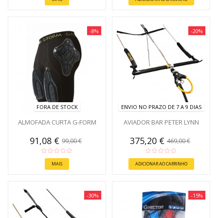
-8%
-20%
FORA DE STOCK
ENVIO NO PRAZO DE 7 A 9 DIAS
ALMOFADA CURTA G-FORM
AVIADOR BAR PETER LYNN
91,08 €
375,20 €
99,00 €
469,00 €
MAIS
ADICIONAR AO CARRINHO
-30%
-15%