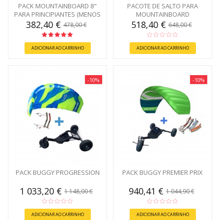
PACK MOUNTAINBOARD 8"
PACOTE DE SALTO PARA
PARA PRINCIPIANTES (MENOS
MOUNTAINBOARD
DE 65KG)
382,40 €
518,40 €
478,00 €
648,00 €
ADICIONAR AO CARRINHO
ADICIONAR AO CARRINHO
-10%
-10%
PACK BUGGY PROGRESSION
PACK BUGGY PREMIER PRIX
1 033,20 €
940,41 €
1 148,00 €
1 044,90 €
ADICIONAR AO CARRINHO
ADICIONAR AO CARRINHO