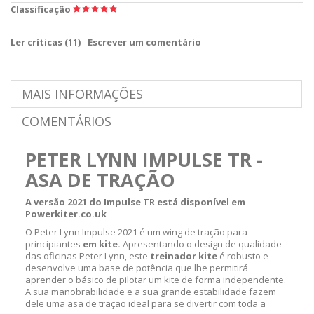
Classificação
Ler críticas (
11
)
Escrever um comentário
MAIS INFORMAÇÕES
COMENTÁRIOS
PETER LYNN IMPULSE TR -
ASA DE TRAÇÃO
A versão 2021 do Impulse TR está disponível em
Powerkiter.co.uk
O Peter Lynn Impulse 2021 é um wing de tração para
principiantes
em kite.
Apresentando o design de qualidade
das oficinas Peter Lynn, este
treinador kite
é robusto e
desenvolve uma base de potência que lhe permitirá
aprender o básico de pilotar um kite de forma independente.
A sua manobrabilidade e a sua grande estabilidade fazem
dele uma asa de tração ideal para se divertir com toda a