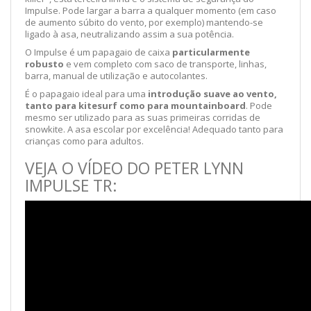
Impulse. Pode largar a barra a qualquer momento (em caso
de aumento súbito do vento, por exemplo) mantendo-se
ligado à asa, neutralizando assim a sua potência.
O Impulse é um papagaio de caixa
particularmente
robusto
e vem completo com saco de transporte, linhas,
barra, manual de utilização e autocolantes.
É o papagaio ideal para uma
introdução suave ao vento,
tanto para kitesurf como para
mountainboard
. Pode
mesmo ser utilizado para as suas primeiras corridas de
snowkite. A asa escolar por excelência! Adequado tanto para
crianças como para adultos.
VEJA O VÍDEO DO PETER LYNN
IMPULSE TR: