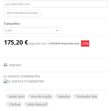
NOTIFY ME WHEN AVAILABLE
Tamanho:
175,20 €
imposto incl.
219,00 €
imposto incl.
-20%
Imprimir
LE SERVICE POWERKITER
peter lynn
Asa de tração
impulso
formador kite
3 linhas
início kitesurf