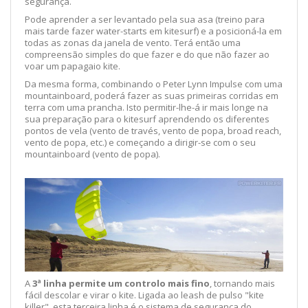
segurança.
Pode aprender a ser levantado pela sua asa (treino para
mais tarde fazer water-starts em kitesurf) e a posicioná-la em
todas as zonas da janela de vento. Terá então uma
compreensão simples do que fazer e do que não fazer ao
voar um papagaio kite.
Da mesma forma, combinando o Peter Lynn Impulse com uma
mountainboard, poderá fazer as suas primeiras corridas em
terra com uma prancha. Isto permitir-lhe-á ir mais longe na
sua preparação para o kitesurf aprendendo os diferentes
pontos de vela (vento de través, vento de popa, broad reach,
vento de popa, etc.) e começando a dirigir-se com o seu
mountainboard (vento de popa).
A
3ª linha permite um controlo mais fino
, tornando mais
fácil descolar e virar o kite. Ligada ao leash de pulso "kite
killer", esta terceira linha é o sistema de segurança do