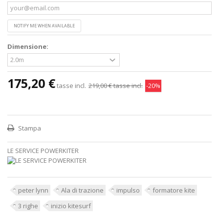
NOTIFY ME WHEN AVAILABLE
Dimensione:
175,20 €
tasse incl.
219,00 €
tasse incl.
-20%
Stampa
LE SERVICE POWERKITER
peter lynn
Ala di trazione
impulso
formatore kite
3 righe
inizio kitesurf