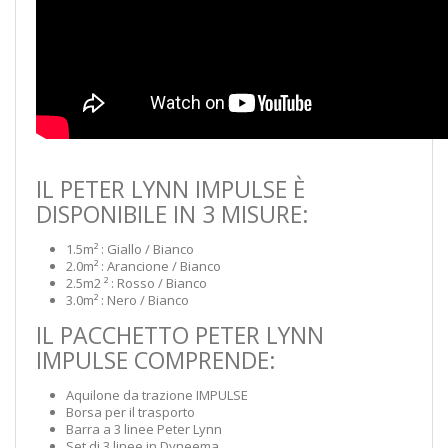
IL PETER LYNN IMPULSE È
DISPONIBILE IN 3 MISURE:
1.5m² : Giallo / Bianco
2.0m² : Arancione / Bianco
2.5m2 ² : Rosso / Bianco
3.0m² : Nero / Bianco
IL PACCHETTO PETER LYNN
IMPULSE COMPRENDE:
Aquilone da trazione IMPULSE
Borsa per il trasporto
Barra a 3 linee Peter Lynn
Set di 3 linee in Dyneema