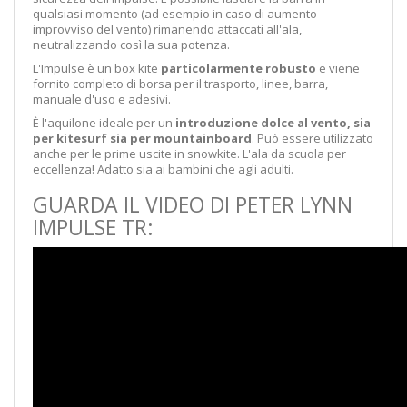
qualsiasi momento (ad esempio in caso di aumento
improvviso del vento) rimanendo attaccati all'ala,
neutralizzando così la sua potenza.
L'Impulse è un box kite
particolarmente robusto
e viene
fornito completo di borsa per il trasporto, linee, barra,
manuale d'uso e adesivi.
È l'aquilone ideale per un'
introduzione dolce al vento, sia
per kitesurf sia per
mountainboard
. Può essere utilizzato
anche per le prime uscite in snowkite. L'ala da scuola per
eccellenza! Adatto sia ai bambini che agli adulti.
GUARDA IL VIDEO DI PETER LYNN
IMPULSE TR: