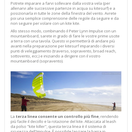
Potrete imparare a farvi sollevare dalla vostra vela (per
allenarvi alle successive partenze in acqua su kitesurf) e a
posizionarla in tutte le zone della finestra del vento. Avrete
poi una semplice comprensione delle regole da seguire e da
non seguire per volare con un kite kite.
Allo stesso modo, combinando il Peter Lynn Impulse con un
mountainboard, sarete in grado di fare le vostre prime uscite
a terra con una tavola. Questo vi permetterà di andare più
avanti nella preparazione per kitesurf imparando i diversi
punti di veleggiamento (traverso, sopravento, broad reach,
sottovento, ecc.) e iniziando a dirigere con il vostro
mountainboard (sopravento).
La
terza linea consente un controllo più fine
, rendendo
più facile il decollo e la rotazione del kite. Attaccata al leash
da polso "kite killer", questa terza linea è il sistema di
sicurezza dell'Impulse. È possibile lasciare la barra in