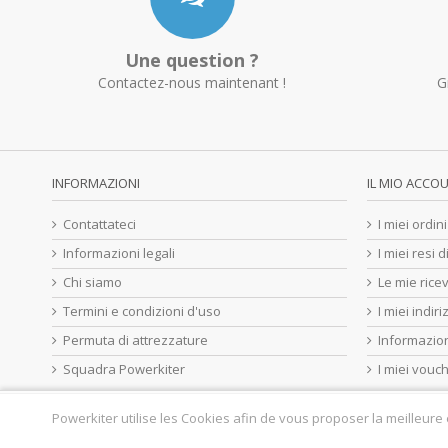
Une question ?
Contactez-nous maintenant !
G
INFORMAZIONI
IL MIO ACCO
Contattateci
I miei ordini
Informazioni legali
I miei resi 
Chi siamo
Le mie ricev
Termini e condizioni d'uso
I miei indiri
Permuta di attrezzature
Informazion
Squadra Powerkiter
I miei vouc
Powerkiter utilise les Cookies afin de vous proposer la meilleure