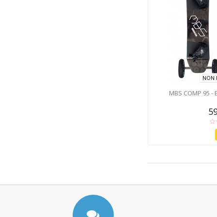
NON 
MBS COMP 95 -
59