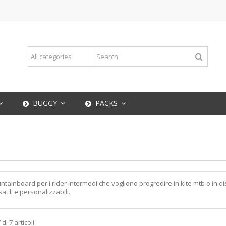
BUGGY
PACKS
untainboard per i rider intermedi che vogliono progredire in kite mtb o in 
tili e personalizzabili.
di 7 articoli