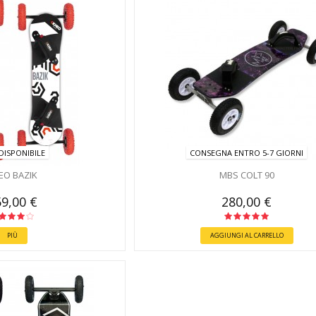
DISPONIBILE
CONSEGNA ENTRO 5-7 GIORNI
EO BAZIK
MBS COLT 90
9,00 €
280,00 €
PIÙ
AGGIUNGI AL CARRELLO