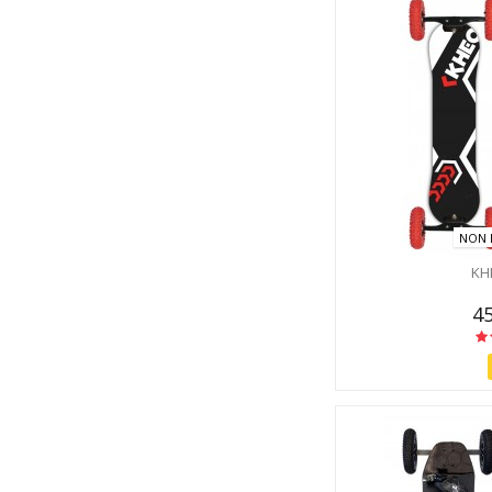
NON 
KH
45