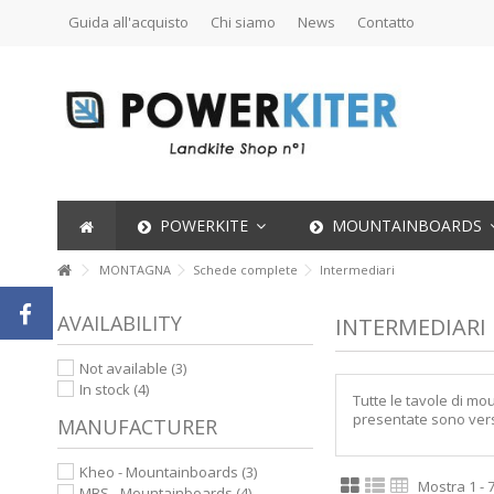
Guida all'acquisto
Chi siamo
News
Contatto
POWERKITE
MOUNTAINBOARDS
MONTAGNA
Schede complete
Intermediari
AVAILABILITY
INTERMEDIARI
Not available
(3)
In stock
(4)
Tutte le tavole di mo
presentate sono versa
MANUFACTURER
Kheo - Mountainboards
(3)
Mostra 1 - 7 
MBS - Mountainboards
(4)