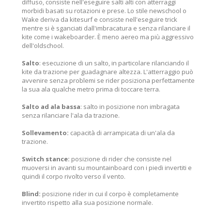
diffuso, consiste nell'eseguire salti alti con atterraggi
morbidi basati su rotazioni e prese. Lo stile newschool o
Wake deriva da kitesurf e consiste nell'eseguire trick
mentre si è sganciati dall'imbracatura e senza rilanciare il
kite come i wakeboarder. È meno aereo ma più aggressivo
dell'oldschool.
Salto
: esecuzione di un salto, in particolare rilanciando il
kite da trazione per guadagnare altezza. L'atterraggio può
avvenire senza problemi se rider posiziona perfettamente
la sua ala qualche metro prima di toccare terra.
Salto ad ala bassa
: salto in posizione non imbragata
senza rilanciare l'ala da trazione.
Sollevamento:
capacità di arrampicata di un'ala da
trazione.
Switch stance:
posizione di rider che consiste nel
muoversi in avanti su mountainboard con i piedi invertiti e
quindi il corpo rivolto verso il vento.
Blind:
posizione rider in cui il corpo è completamente
invertito rispetto alla sua posizione normale.