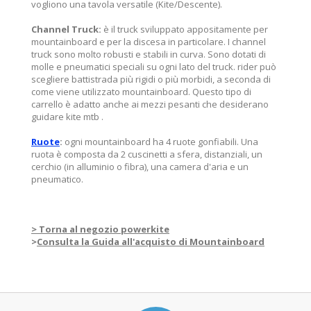
vogliono una tavola versatile (Kite/Descente).
Channel Truck:
è il truck sviluppato appositamente per
mountainboard e per la discesa in particolare. I channel
truck sono molto robusti e stabili in curva. Sono dotati di
molle e pneumatici speciali su ogni lato del truck. rider può
scegliere battistrada più rigidi o più morbidi, a seconda di
come viene utilizzato mountainboard. Questo tipo di
carrello è adatto anche ai mezzi pesanti che desiderano
guidare kite mtb .
Ruote
:
ogni mountainboard ha 4 ruote gonfiabili. Una
ruota è composta da 2 cuscinetti a sfera, distanziali, un
cerchio (in alluminio o fibra), una camera d'aria e un
pneumatico.
> Torna al negozio powerkite
>
Consulta la Guida all'acquisto di Mountainboard