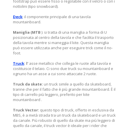
footstrap può essere fisso o regolabile con il velcro o con i
nottolini (tipo snowboard).
Deck
: il componente principale di una tavola
mountainboard.
Maniglia (MTB
): si tratta di una maniglia a forma di U
posizionata al centro della tavola e che facilita il trasporto
della tavola mentre si maneggia il kite. Questa maniglia
può essere utilizzata anche per eseguire trick come il no-
foot.
Truck
: l'
asse metallico che collega le ruote alla tavola e
costituisce il telaio. Ci sono due truck su mountainboard e
ognuno ha un asse a cui sono attaccate 2 ruote.
Truck da skate:
un truck simile a quello da skateboard,
tranne che per il fatto che è più grande mountainboard. È il
tipo di carrello più leggero, preferito per kite
mountainboard .
Truck Vector:
questo tipo di truck, offerto in esclusiva da
MBS, è a metà strada tra un truck da skateboard e un truck
da canale. Più robusto di quello da skate ma più leggero di
quello da canale, il truck vector è ideale per i rider che