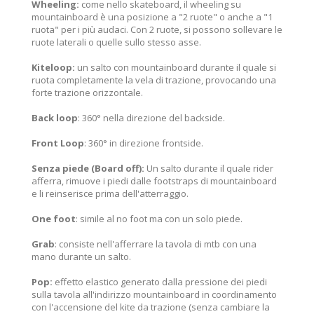
Wheeling:
come nello skateboard, il wheeling su
mountainboard è una posizione a "2 ruote" o anche a "1
ruota" per i più audaci. Con 2 ruote, si possono sollevare le
ruote laterali o quelle sullo stesso asse.
Kiteloop:
un salto con mountainboard durante il quale si
ruota completamente la vela di trazione, provocando una
forte trazione orizzontale.
Back loop
: 360° nella direzione del backside.
Front Loop
: 360° in direzione frontside.
Senza piede (Board off):
Un salto durante il quale rider
afferra, rimuove i piedi dalle footstraps di mountainboard
e li reinserisce prima dell'atterraggio.
One foot
: simile al no foot ma con un solo piede.
Grab
: consiste nell'afferrare la tavola di mtb con una
mano durante un salto.
Pop:
effetto elastico generato dalla pressione dei piedi
sulla tavola all'indirizzo mountainboard in coordinamento
con l'accensione del kite da trazione (senza cambiare la