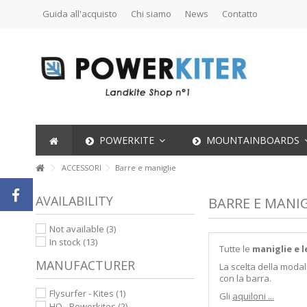
Guida all'acquisto
Chi siamo
News
Contatto
POWERKITE
MOUNTAINBOARDS
ACCESSORI
Barre e maniglie
AVAILABILITY
BARRE E MANIG
Not available
(3)
In stock
(13)
Tutte le
maniglie e l
MANUFACTURER
La scelta della modali
con la barra.
Flysurfer - Kites
(1)
Gli
aquiloni ...
HQ - Powerkites
(2)