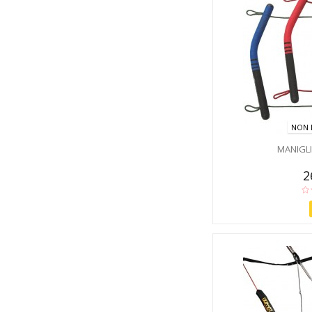
NON 
MANIGLI
2