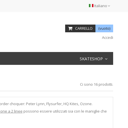
Italiano
CARRELLO
(vuoto)
Accedi
SKATESHOP
Ci sono 16 prodotti.
 border choquer: Peter Lynn, Flysurfer, HQ Kites, Ozone.
ione a 2 linee
possono essere utilizzati sia con le maniglie che