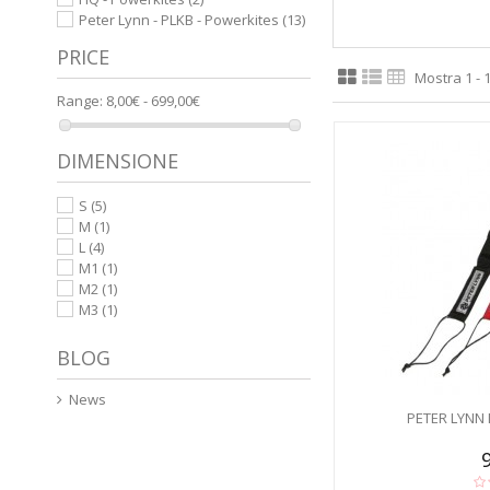
Peter Lynn - PLKB - Powerkites
(13)
PRICE
Mostra 1 - 1
Range:
8,00€ - 699,00€
DIMENSIONE
S
(5)
M
(1)
L
(4)
M1
(1)
M2
(1)
M3
(1)
BLOG
News
PETER LYNN 