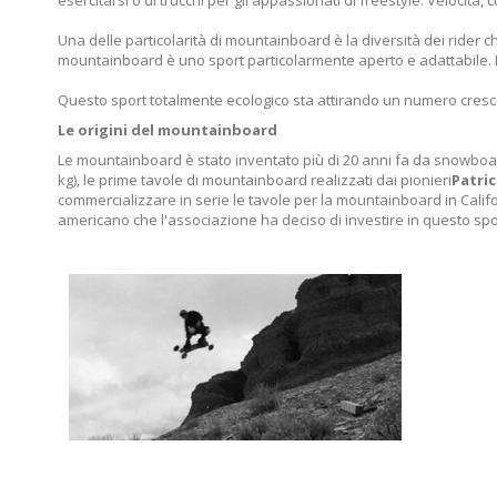
esercitarsi o di trucchi per gli appassionati di freestyle. Velocità
Una delle particolarità di mountainboard è la diversità dei rider ch
mountainboard è uno sport particolarmente aperto e adattabile. La
Questo sport totalmente ecologico sta attirando un numero cresc
Le origini del mountainboard
Le mountainboard è stato inventato più di 20 anni fa da snowboar
kg), le prime tavole di mountainboard realizzati dai pionieri
Patric
commercializzare in serie le tavole per la mountainboard in Calif
americano che l'associazione ha deciso di investire in questo spo