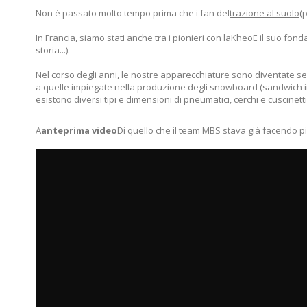
Non è passato molto tempo prima che i fan del
trazione al suolo
(
In Francia, siamo stati anche tra i pionieri con la
Kheo
E il suo fond
storia...).
Nel corso degli anni, le nostre apparecchiature sono diventate se
a quelle impiegate nella produzione degli snowboard (sandwich in
esistono diversi tipi e dimensioni di pneumatici, cerchi e cuscin
A
anteprima video
Di quello che il team MBS stava già facendo più