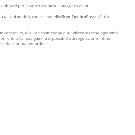
untainboard per essere trainati su spiagge o campi.
sa (alcuni modelli, come il modello
Kheo Epsilon
Passerà alla
o in composito, e la loro costruzione può utilizzare tecnologie simili
offrono un'ampia gamma di possibilità di regolazione. Infine,
genze del mountainboarder.