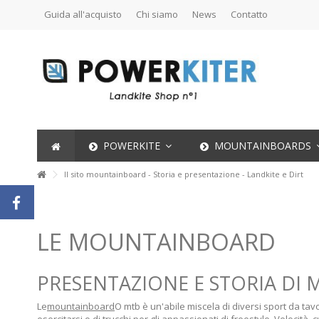
Guida all'acquisto
Chi siamo
News
Contatto
POWERKITE
MOUNTAINBOARDS
Il sito mountainboard - Storia e presentazione - Landkite e Dirt
LE MOUNTAINBOARD
PRESENTAZIONE E STORIA D
Le
mountainboard
O mtb è un'abile miscela di diversi sport da tav