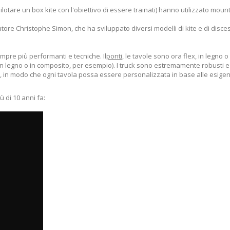
pilotare un box kite con l'obiettivo di essere trainati) hanno utilizzato mo
atore Christophe Simon, che ha sviluppato diversi modelli di kite e di disce
mpre più performanti e tecniche. Il
ponti
, le tavole sono ora flex, in legno 
 legno o in composito, per esempio). I truck sono estremamente robusti e 
etti, in modo che ogni tavola possa essere personalizzata in base alle esi
 di 10 anni fa: