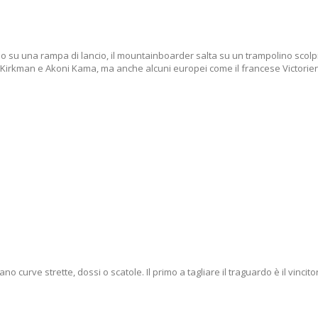
su una rampa di lancio, il mountainboarder salta su un trampolino scolpito
m Kirkman e Akoni Kama, ma anche alcuni europei come il francese Victorien
ano curve strette, dossi o scatole. Il primo a tagliare il traguardo è il vincito