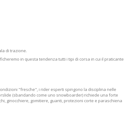
la di trazione.
cheremo in questa tendenza tutti i tipi di corsa in cui il praticante
ndizioni "fresche", i rider esperti spingono la disciplina nelle
powerslide (sbandando come uno snowboarder) richiede una forte
i, ginocchiere, gomitiere, guanti, protezioni corte e paraschiena