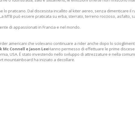
, curve o fuoristrada; salti e slittamenti, le emozioni offerte non finiscono
e lo praticano. Dal discesista incallito al kiter aereo, senza dimenticare il r
 MTB può essere praticata su erba, sterrato, terreno roccioso, asfalto, sa
ente di appassionati in Francia e nel mondo.
der americani che volevano continuare a rider anche dopo lo scioglimento 
k Mc Connell e Jason Lee
Hanno permesso di effettuare le prime discese
ornia, USA. È stato investendo nello sviluppo di attrezzature e nella comu
rt mountainboard ha iniziato a decollare.