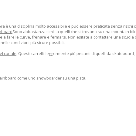
a è una disciplina molto accessibile e può essere praticata senza rischi co
inboard
Sono abbastanza simili a quelli che si trovano su una mountain bike. 
re a fare le curve, frenare e fermarsi. Non esitate a contattare una scuol
nelle condizioni più sicure possibili.
el canale
. Questi carrelli, leggermente più pesanti di quelli da skateboard
ountainboard come uno snowboarder su una pista.