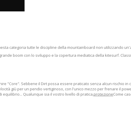
uesta categoria tutte le discipline della mountainboard non utilizzando un'a
 grande boom con lo sviluppo e la copertura mediatica della kitesurf. Classifi
ire "Core". Sebbene il Dirt possa essere praticato senza alcun rischio in co
 velocità giù per un pendio vertiginoso, con l'unico mezzo per frenare il 
quilibrio... Qualunque sia il vostro livello di pratica,
protezione
Come casch