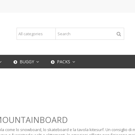
BUGGY
PACKS
I MOUNTAINBOARD
ola come lo snowboard, lo skateboard e la tavola kitesurf. Un consiglio di m