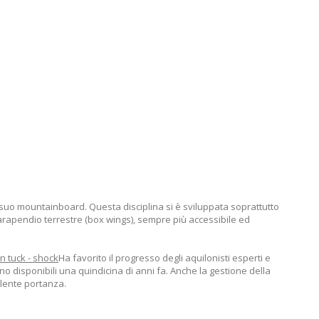
 il suo mountainboard. Questa disciplina si è sviluppata soprattutto
l parapendio terrestre (box wings), sempre più accessibile ed
 in tuck - shock
Ha favorito il progresso degli aquilonisti esperti e
ano disponibili una quindicina di anni fa. Anche la gestione della
llente portanza.