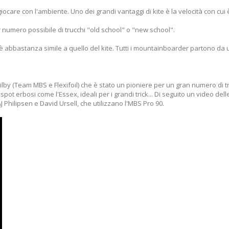
giocare con l'ambiente. Uno dei grandi vantaggi di kite è la velocità con cui
r numero possibile di trucchi "old school" o "new school".
e è abbastanza simile a quello del kite. Tutti i mountainboarder partono da
s Wilby (Team MBS e Flexifoil) che è stato un pioniere per un gran numero di 
 erbosi come l'Essex, ideali per i grandi trick... Di seguito un video del
 Philipsen e David Ursell, che utilizzano l'MBS Pro 90.