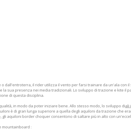
 dall'entroterra, il rider utilizza il vento per farsi trainare da un'ala con
rf e la sua presenza nei media tradizionali. Lo sviluppo di trazione e kite i
ione di questa disciplina.
qualità, in modo da poter iniziare bene. Allo stesso modo, lo sviluppo di
ali
aquiloni è di gran lunga superiore a quella degli aquiloni da trazione che er
, gli aquiloni border choquer consentono di saltare più in alto con un'ecce
te mountainboard :