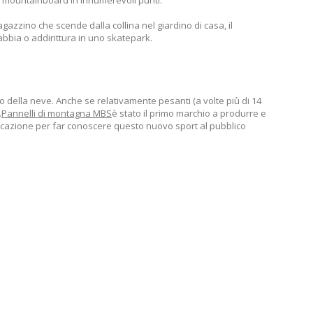
 mai mountainboard in innumerevoli punti.
agazzino che scende dalla collina nel giardino di casa, il
bbia o addirittura in uno skatepark.
della neve. Anche se relativamente pesanti (a volte più di 14
.
Pannelli di montagna MBS
è stato il primo marchio a produrre e
nicazione per far conoscere questo nuovo sport al pubblico