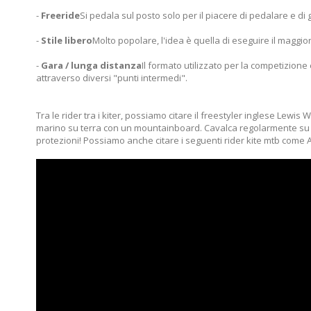
-
Freeride
Si pedala sul posto solo per il piacere di pedalare e di 
-
Stile libero
Molto popolare, l'idea è quella di eseguire il maggio
-
Gara / lunga distanza
Il formato utilizzato per la competizion
attraverso diversi "punti intermedi".
Tra le rider tra i kiter, possiamo citare il freestyler inglese Lewi
marino su terra con un mountainboard. Cavalca regolarmente su spot
protezioni! Possiamo anche citare i seguenti rider kite mtb come AJ