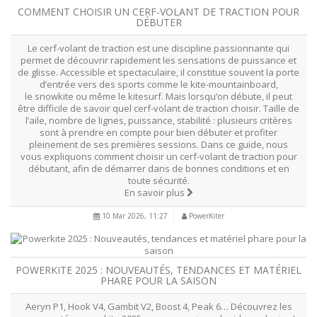
COMMENT CHOISIR UN CERF-VOLANT DE TRACTION POUR
DÉBUTER
Le cerf-volant de traction est une discipline passionnante qui
permet de découvrir rapidement les sensations de puissance et
de glisse. Accessible et spectaculaire, il constitue souvent la porte
d’entrée vers des sports comme le kite-mountainboard,
le snowkite ou même le kitesurf. Mais lorsqu’on débute, il peut
être difficile de savoir quel cerf-volant de traction choisir. Taille de
l’aile, nombre de lignes, puissance, stabilité : plusieurs critères
sont à prendre en compte pour bien débuter et profiter
pleinement de ses premières sessions. Dans ce guide, nous
vous expliquons comment choisir un cerf-volant de traction pour
débutant, afin de démarrer dans de bonnes conditions et en
toute sécurité.
En savoir plus
10 Mar 2026, 11:27
PowerKiter
POWERKITE 2025 : NOUVEAUTÉS, TENDANCES ET MATÉRIEL
PHARE POUR LA SAISON
Aeryn P1, Hook V4, Gambit V2, Boost 4, Peak 6… Découvrez les