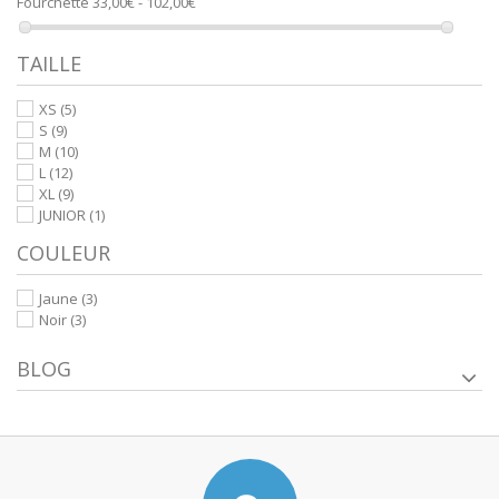
Fourchette
33,00€ - 102,00€
TAILLE
XS
(5)
S
(9)
M
(10)
L
(12)
XL
(9)
JUNIOR
(1)
COULEUR
Jaune
(3)
Noir
(3)
BLOG