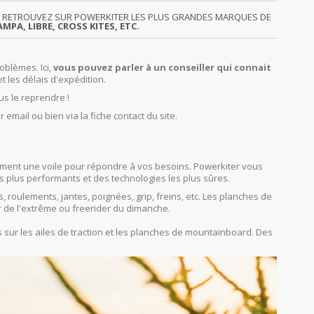
GY. RETROUVEZ SUR POWERKITER LES PLUS GRANDES MARQUES DE
MPA, LIBRE, CROSS KITES, ETC.
oblèmes. Ici,
vous pouvez parler à un conseiller qui connait
et les délais d'expédition.
us le reprendre !
r email ou bien via la fiche contact du site.
orcément une voile pour répondre à vos besoins. Powerkiter vous
s plus performants et des technologies les plus sûres.
s, roulements, jantes, poignées, grip, freins, etc. Les planches de
r de l'extrême ou freerider du dimanche.
sur les ailes de traction et les planches de mountainboard. Des