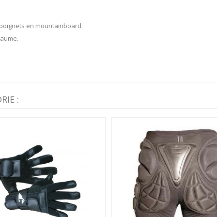
s poignets en mountainboard.
 paume.
IE :