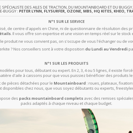
TE SPÉCIALISTE DES AILES DE TRACTION, DU MOUNTAINBOARD ET DU BUG
TE-BUGGY :
PETER LYNN, FLYSURFER, OZONE, MBS, HQ KITES, KHEO, TRA
N°1 SUR LE SERVICE
isé, de centre d'appels en Chine, ni de questionnaire de résolution des pr
étails
. Il vous offre son expertise et une vision en temps réel sur le stock 
t le produit ne vous convient pas, on s'occupe de vous l'échanger ou de vo
rkite ? Nos conseillers sont à votre disposition
du Lundi au Vendredi
pa
N°1 SUR LES PRODUITS
modèles pour tous, débutant ou expert. En 2, 3, 4 ou 5 lignes, il existe f
ière d'aile à caissons pour que vous puissiez bénéficier des produits le
 de pièces détachées pour le
Mountainboard
: roues, plateaux, fixation
t disponibles chez nous, que vous soyez débutants ou experts, freestyle
propose des
packs mountainboard complets
avec des remises spéciales 
packs adaptés à chaque niveau et chaque budget.