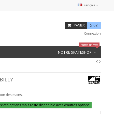
Français
PANIER
(vide)
Connexion
Autres univers
NOTRE SKATESHOP
BILLY
tion des mains.
ec ces options mais reste disponible avec d'autres options