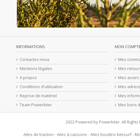
INFORMATIONS
MON COMPT
Contactez-nous
Mes comm
Mentions légales
Mes retour
A propos
Mes avoirs
Conditions d'utilisation
Mes adres
Reprise de matériel
Mes inform
Team Powerkiter
Mes bons d
2022 Powered by Powerkiter. All Right
Ailes de traction
-
Ailes à caissons
-
Ailes boudins kitesurf
-
Mo