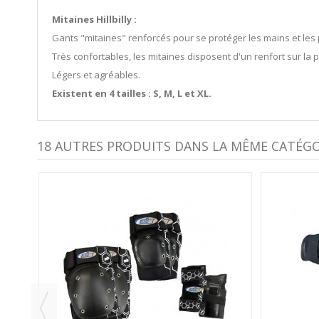
Mitaines Hillbilly :
Gants "mitaines" renforcés pour se protéger les mains et le
Très confortables, les mitaines disposent d'un renfort sur la
Légers et agréables.
Existent en 4 tailles : S, M, L et XL.
18 AUTRES PRODUITS DANS LA MÊME CATÉGOR
TIONS
ANC