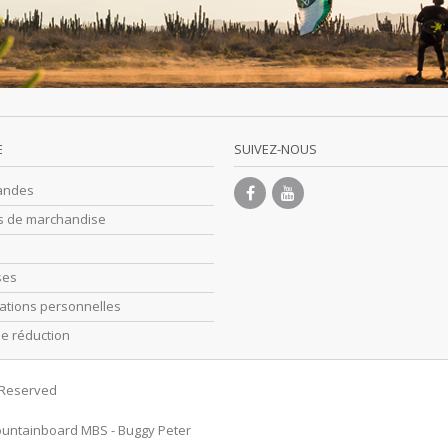
E
SUIVEZ-NOUS
andes
s de marchandise
ses
ations personnelles
e réduction
s Reserved
untainboard MBS
-
Buggy Peter