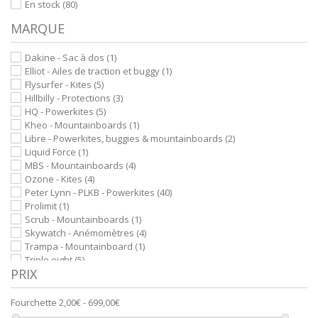
En stock
(80)
MARQUE
Dakine - Sac à dos
(1)
Elliot - Ailes de traction et buggy
(1)
Flysurfer - Kites
(5)
Hillbilly - Protections
(3)
HQ - Powerkites
(5)
Kheo - Mountainboards
(1)
Libre - Powerkites, buggies & mountainboards
(2)
Liquid Force
(1)
MBS - Mountainboards
(4)
Ozone - Kites
(4)
Peter Lynn - PLKB - Powerkites
(40)
Prolimit
(1)
Scrub - Mountainboards
(1)
Skywatch - Anémomètres
(4)
Trampa - Mountainboard
(1)
Triple eight
(5)
PRIX
Vector - Kitelines
(33)
Wolkensturmer - Kites
(1)
Fourchette
2,00€ - 699,00€