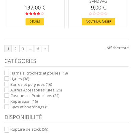
SANDBAG
137,00 €
9,00 €
DÉTAILS
AJOUTER AU PANIER
Afficher tout
1
2
3
...
6
CATÉGORIES
Harnais, crochets et poulies
(18)
Lignes
(38)
Barres et poignées
(16)
Autres Accessoires Kites
(26)
Casques et Protections
(21)
Réparation
(16)
Sacs et boardbags
(5)
DISPONIBILITÉ
Rupture de stock
(59)