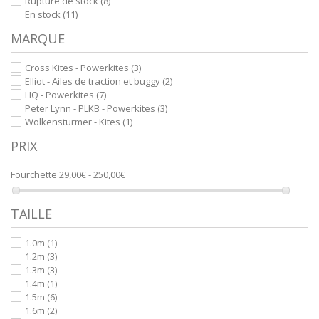
Rupture de stock
(8)
En stock
(11)
MARQUE
Cross Kites - Powerkites
(3)
Elliot - Ailes de traction et buggy
(2)
HQ - Powerkites
(7)
Peter Lynn - PLKB - Powerkites
(3)
Wolkensturmer - Kites
(1)
PRIX
Fourchette
29,00€ - 250,00€
TAILLE
1.0m
(1)
1.2m
(3)
1.3m
(3)
1.4m
(1)
1.5m
(6)
1.6m
(2)