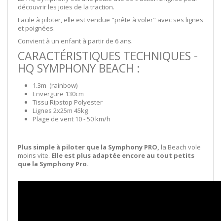
découvrir les joies de la traction.
Facile à piloter, elle est vendue "prête à voler" avec ses lignes
et poignées.
Convient à un enfant à partir de 6 ans.
CARACTÉRISTIQUES TECHNIQUES -
HQ SYMPHONY BEACH :
1.3m (rainbow)
Envergure 130cm
Tissu Ripstop Polyester
Lignes 2x25m 45kg
Plage de vent 10 - 50 km/h
Plus simple à piloter que la Symphony PRO,
la Beach vole
moins vite.
Elle est plus adaptée encore au tout petits
que la
Symphony Pro
.