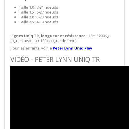
Taille 1.0 : 7-31 noeuds
Taille 1.5 : 6-27 noeuds
Taille 2.0 : 5-23 noeuds
Taille 2.5 : 4-19 noeuds
Lignes Uniq TR, longueur et résistance :
18m / 200Kg
(Lignes avants) + 100kg (ligne de frein)
Pour les enfants,
voir la
Peter Lynn Uniq Play
VIDÉO - PETER LYNN UNIQ TR