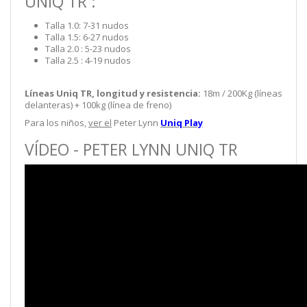
UNIQ TR :
Talla 1.0: 7-31 nudos
Talla 1.5: 6-27 nudos
Talla 2.0 : 5-23 nudos
Talla 2.5 : 4-19 nudos
Líneas Uniq TR, longitud y resistencia:
18m / 200Kg (líneas
delanteras) + 100kg (línea de freno)
Para los niños,
ver el
Peter Lynn
Uniq Play
VÍDEO - PETER LYNN UNIQ TR