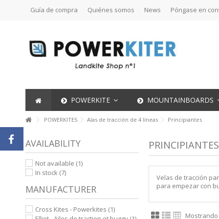
Guía de compra
Quiénes somos
News
Póngase en con
POWERKITE
MOUNTAINBOARDS
POWERKITES
Alas de tracción de 4 líneas
Principiantes
AVAILABILITY
PRINCIPIANTES
Not available
(1)
In stock
(7)
Velas de tracción pa
para empezar con bue
MANUFACTURER
Cross Kites - Powerkites
(1)
Mostrando 1
Elliot - Ailes de traction et buggy
(1)