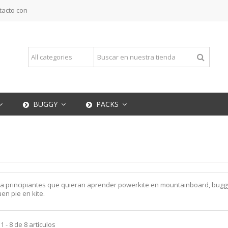
tacto con
BUGGY
PACKS
ra principiantes que quieran aprender powerkite en mountainboard, buggy
n pie en kite.
 - 8 de 8 artículos