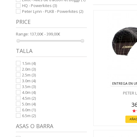
HQ - Powerkites
(3)
Peter Lynn - PLKB - Powerkites
(2)
PRICE
Range:
137,00€ - 399,00€
TALLA
1.5m
(4)
2.0m
(3)
2.5m
(3)
3.0m
(4)
ENTREGA EN UN
3.5m
(3)
4.0m
(4)
PETER 
4.5m
(2)
36
5.0m
(4)
6.0m
(1)
6.5m
(2)
AÑAD
ASAS O BARRA