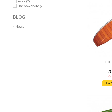
Asas
(2)
Bar powerkite
(2)
BLOG
News
ELLI
20
AÑAD