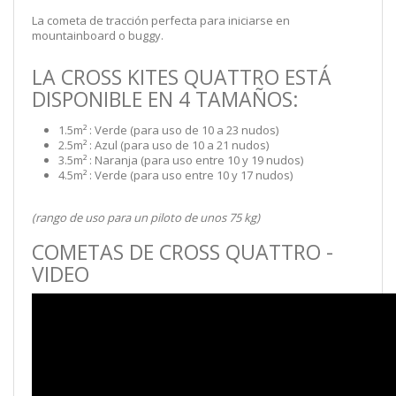
La cometa de tracción perfecta para iniciarse en
mountainboard o buggy.
LA CROSS KITES QUATTRO ESTÁ
DISPONIBLE EN 4 TAMAÑOS:
1.5m² : Verde (para uso de 10 a 23 nudos)
2.5m² : Azul (para uso de 10 a 21 nudos)
3.5m² : Naranja (para uso entre 10 y 19 nudos)
4.5m² : Verde (para uso entre 10 y 17 nudos)
(rango de uso para un piloto de unos 75 kg)
COMETAS DE CROSS QUATTRO -
VIDEO