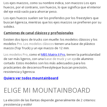
Los ejes macizos, como su nombre indica, son macizos Los ejes
huecos, por el contrario, son huecos, lo que significa que el interior
del eje está vacío para ahorrar peso.
Los ejes huecos suelen ser los preferidos por los freestylers que
buscan ligereza, mientras que los ejes macizos se prefieren por su
solidez.
Camiones de canal clásicos y profesionales
Existen dos tipos de
trucks con muelle
: los modelos clásicos y los
modelos
Pro. Los modelos clásicos
tienen una base de plástico
macizo (Top Truck) y un eje
macizo de 12 mm
.
Los modelos Pro
, como el
MBS Matrix II Pro
, tienen la particularidad
de ser más ligeros, con una
base de truck y un eje
de aluminio
cortado
.
Estos modelos son los más adecuados para los
practicantes de descenso/freestyle
que buscan precisión,
resistencia y ligereza
.
Quiero ver todos mountainboard
ELIGE MI MOUNTAINBOARD
La elección de las llantas depende generalmente de 2 criterios:
¡resistencia y estilo!