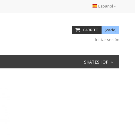
Español
CARRITO
(vacío)
Iniciar sesión
SKATESHOP