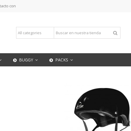
tacto con
BUGGY
PACKS