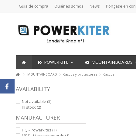
Guía de compra
Quiénes somos
News
Póngase en con
POWERKITE
MOUNTAINBOARDS
MOUNTAINBOARD
Cascos y protectores
Cascos
AVAILABILITY
Not available
(5)
In stock
(2)
MANUFACTURER
HQ - Powerkites
(1)
MBS - Mountainboards
(1)