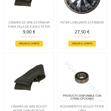
CÁMARA DE AIRE ESTÁNDAR
PETER LYNN JANTE ESTÁNDAR
PARA SILLA DE PASEO PETER
LYNN
9,00 €
27,50 €
AÑADIR AL CARRITO
AÑADIR AL CARRITO
PRODUCTO DISPONIBLE CON
OTRAS OPCIONES
CÁMARA DE AIRE BUGGY
RODAMIENTOS BUGGY PETER
PETER LYNN BIGFOOT
LYNN