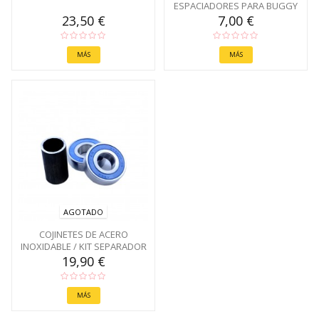
ESPACIADORES PARA BUGGY
23,50 €
7,00 €
MÁS
MÁS
AGOTADO
COJINETES DE ACERO
INOXIDABLE / KIT SEPARADOR
FREE BUGGY
19,90 €
MÁS