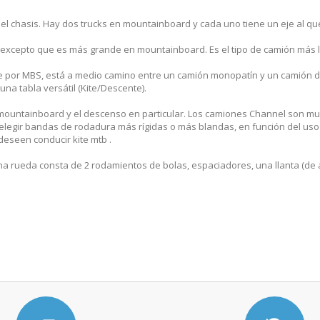
 el chasis. Hay dos trucks en mountainboard y cada uno tiene un eje al que
 excepto que es más grande en mountainboard. Es el tipo de camión más li
te por MBS, está a medio camino entre un camión monopatín y un camión d
una tabla versátil (Kite/Descente).
mountainboard y el descenso en particular. Los camiones Channel son muy
 elegir bandas de rodadura más rígidas o más blandas, en función del us
eseen conducir kite mtb .
 rueda consta de 2 rodamientos de bolas, espaciadores, una llanta (de al