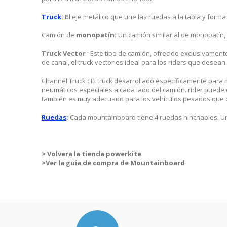
Truck
: El
eje metálico que une las ruedas a la tabla y forma
Camión de
monopatín:
Un camión similar al de monopatín,
Truck Vector
: Este tipo de camión, ofrecido exclusivamen
de canal, el truck vector es ideal para los riders que desean 
Channel Truck
:
El truck desarrollado específicamente para 
neumáticos especiales a cada lado del camión. rider puede
también es muy adecuado para los vehículos pesados que d
Ruedas
:
Cada mountainboard tiene 4 ruedas hinchables. Una
> Volver
a la tienda powerkite
>
Ver la guía de compra de Mountainboard