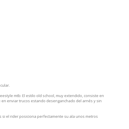
cular.
reestyle mtb: El estilo old school, muy extendido, consiste en
ste en enviar trucos estando desenganchado del arnés y sin
as si el rider posiciona perfectamente su ala unos metros