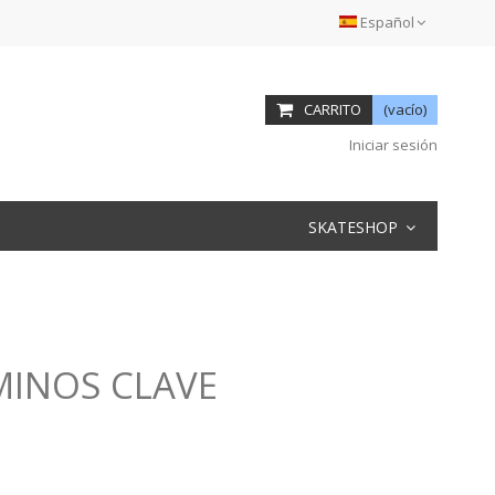
Español
CARRITO
(vacío)
Iniciar sesión
SKATESHOP
MINOS CLAVE