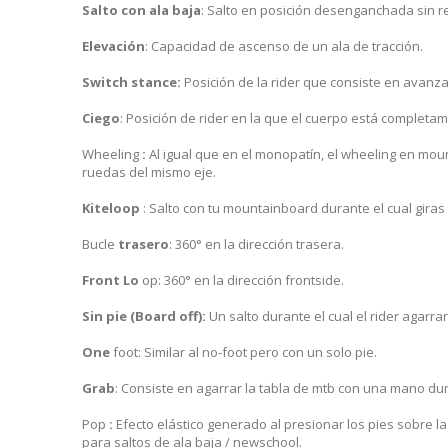
Salto con ala baja
: Salto en posición desenganchada sin re
Elevación
: Capacidad de ascenso de un ala de tracción.
Switch stance:
Posición de la rider que consiste en avanzar
Ciego
: Posición de rider en la que el cuerpo está completa
Wheeling
:
Al igual que en el monopatín, el wheeling en mou
ruedas del mismo eje.
Kiteloop
: Salto con tu mountainboard durante el cual giras
Bucle
trasero
: 360° en la dirección trasera.
Front Lo
op: 360° en la dirección frontside.
Sin pie (Board off):
Un salto durante el cual el rider agarra
One
foot: Similar al no-foot pero con un solo pie.
Grab
: Consiste en agarrar la tabla de mtb con una mano dur
Pop
:
Efecto elástico generado al presionar los pies sobre la 
para saltos de ala baja / newschool.