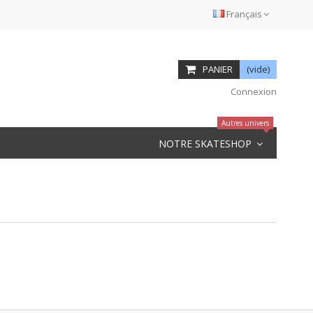
Français
PANIER
(vide)
Connexion
Autres univers
NOTRE SKATESHOP