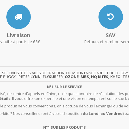
Livraison
SAV
ratuite à partir de 65€
Retours et remboursem
TE SPÉCIALISTE DES AILES DE TRACTION, DU MOUNTAINBOARD ET DU BUG
TE-BUGGY :
PETER LYNN, FLYSURFER, OZONE, MBS, HQ KITES, KHEO, TRA
N°1 SUR LE SERVICE
isé, de centre d'appels en Chine, ni de questionnaire de résolution des pr
étails
. Il vous offre son expertise et une vision en temps réel sur le stock 
t le produit ne vous convient pas, on s'occupe de vous l'échanger ou de vo
rkite ? Nos conseillers sont à votre disposition
du Lundi au Vendredi
pa
N°1 SUR LES PRODUITS