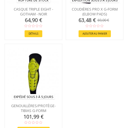
RUPTURE DE STOCK
EXPÉDITION SOUS 3 À 5 JOURS
CASQUE TRIPLE EIGHT -
COUDIÈRES PRO X G-FORM
GOTHAM - NOIR
(ELBOW PADS)
64,90 €
63,48 €
69,00 €
DÉTAILS
AJOUTER AU PANIER
EXPÉDIÉ SOUS 3 À 5 JOURS
GENOUILLÈRES/PROTÈGE-
TIBIAS G-FORM
101,99 €