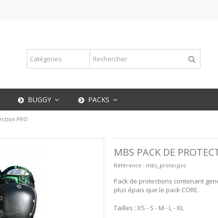
BUGGY
PACKS
ection PRO
MBS PACK DE PROTEC
Référence :
mbs_protecpro
Pack de protections contenant geno
plus épais que le pack CORE.
Tailles : XS - S - M - L - XL