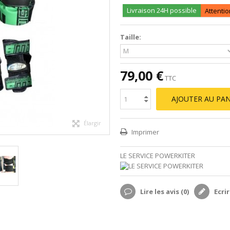
Livraison 24H possible
Attentio
Taille:
79,00 €
TTC
AJOUTER AU PAN
Élargir
Imprimer
LE SERVICE POWERKITER
Lire les avis (
0
)
Ecrir