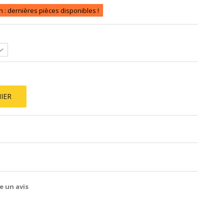
n : dernières pièces disponibles !
IER
e un avis