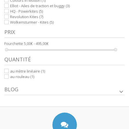
Colours In Motion
(1)
Elliot - Ailes de traction et buggy
(3)
HQ - Powerkites
(5)
Revolution Kites
(7)
Wolkensturmer - Kites
(5)
PRIX
Fourchette
5,00€ - 495,00€
QUANTITÉ
au mètre linéaire
(1)
au rouleau
(1)
BLOG