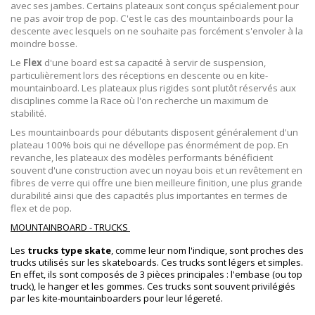
avec ses jambes. Certains plateaux sont conçus spécialement pour
ne pas avoir trop de pop. C'est le cas des mountainboards pour
la
descente avec lesquels on ne souhaite pas forcément s'envoler à la
moindre bosse.
Le
Flex
d'une board est sa capacité à servir de suspension,
particulièrement lors des réceptions en descente ou en kite-
mountainboard. Les plateaux plus rigides sont plutôt réservés aux
disciplines comme la Race où l'on recherche un maximum de
stabilité.
Les mountainboards pour débutants disposent généralement d'un
plateau 100% bois qui ne dévellope pas énormément de pop. En
revanche, les plateaux des modèles performants bénéficient
souvent d'une construction avec un noyau bois et un revêtement en
fibres de verre qui offre une bien meilleure finition, une plus grande
durabilité ainsi que des capacités plus importantes en termes de
flex et de pop.
MOUNTAINBOARD - TRUCKS
Les
trucks type skate
, comme leur nom l'indique, sont proches des
trucks utilisés sur les skateboards. Ces trucks sont légers et simples.
En effet, ils sont composés de 3 pièces principales : l'embase (ou top
truck), le hanger et les gommes. Ces trucks sont souvent privilégiés
par les kite-mountainboarders pour leur légereté.