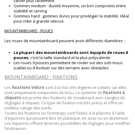
carver plus facilement.
Gommes medium : dureté moyenne, un bon compromis entre
stabilité et carving.
Gommes hard : gommes dures pour privilégier la stabilité. Idéal
pour rider à grande vitesse.
MOUNTAINBOARD - ROUES
Les roues de mountainboard peuvent avoir différents diamètres :
La plupart des mountainboards sont équipés de roues 8
pouces
, c'est la taille standard et la plus polyvalente.
Les roues 9 pouces permettent de rouler sur des sols mous
(sable) ou d'évoluer sur des terrains avec obstacles.
MOUNTAINBOARD - FIXATIONS
Les
fixations Velcro
sont à la fois très légères et solides car elles
sont uniquement composées de tissu. Le système de
fixations à
cliquets
est proche des fixations de snowboard avec sangles de
réglages à cliquets. Ce type de fixation est très précis et offre un
meilleur calage des pieds.
Toutes les fixations ou footstraps sont fixées à la planche à l'aide
d'équerres qui peuvent être en plastique, en acier ou en aluminium.
Les équerres offrent diverses possibilités de réglages pour modifier
l'inclinaison.