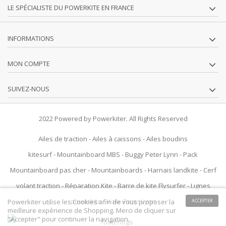
LE SPÉCIALISTE DU POWERKITE EN FRANCE
INFORMATIONS
MON COMPTE
SUIVEZ-NOUS
2022 Powered by Powerkiter. All Rights Reserved
Ailes de traction
-
Ailes à caissons
-
Ailes boudins
kitesurf
-
Mountainboard MBS
-
Buggy Peter Lynn
-
Pack
Mountainboard pas cher
-
Mountainboards
-
Harnais landkite
-
Cerf
volant traction
-
Réparation Kite
-
Barre de kite Flysurfer
-
Lignes
powerkite
-
Voile Peter Lynn
Powerkiter utilise les Cookies afin de vous proposer la
ACCEPTER
meilleure expérience de Shopping. Merci de cliquer sur
"Accepter" pour continuer la navigation.