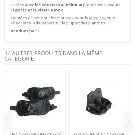
Livrées
avec les équerres aluminium
proposant plusieurs
réglages
et la visserie Inox
.
Montées de série sur les mountainboards
Kheo Kicker
et
Kheo Bazik
. Adaptables sur la plupart des planches.
Vendues par 2.
14 AUTRES PRODUITS DANS LA MÊME
CATÉGORIE :
MBS FIXATIONS HEELSTRAPS
MBS EQUERRE DE FIXATIONS