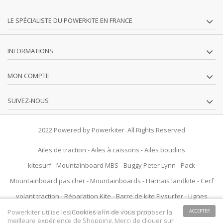
LE SPÉCIALISTE DU POWERKITE EN FRANCE
INFORMATIONS
MON COMPTE
SUIVEZ-NOUS
2022 Powered by Powerkiter. All Rights Reserved
Ailes de traction
-
Ailes à caissons
-
Ailes boudins
kitesurf
-
Mountainboard MBS
-
Buggy Peter Lynn
-
Pack
Mountainboard pas cher
-
Mountainboards
-
Harnais landkite
-
Cerf
volant traction
-
Réparation Kite
-
Barre de kite Flysurfer
-
Lignes
powerkite
-
Voile Peter Lynn
Powerkiter utilise les Cookies afin de vous proposer la
ACCEPTER
meilleure expérience de Shopping. Merci de cliquer sur