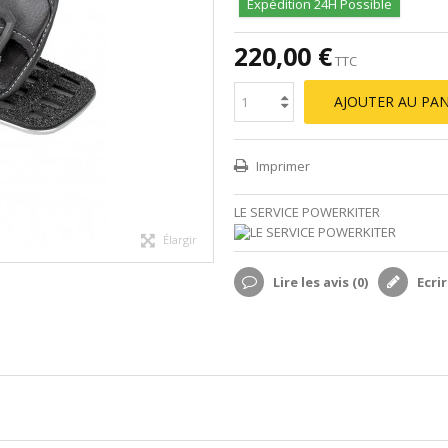
Expédition 24H Possible
220,00 €
TTC
AJOUTER AU PAN
Imprimer
LE SERVICE POWERKITER
Élargir
Lire les avis (
0
)
Ecrir