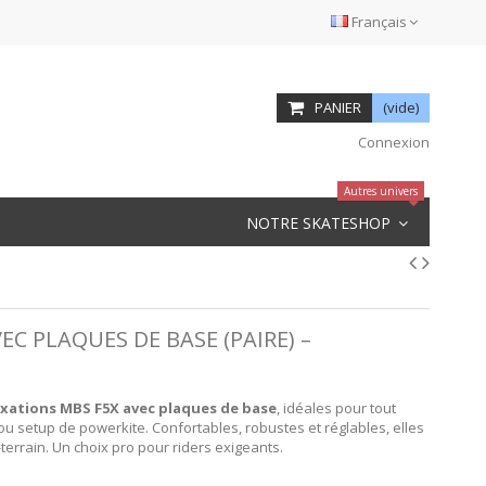
Français
PANIER
(vide)
Connexion
Autres univers
NOTRE SKATESHOP
EC PLAQUES DE BASE (PAIRE) –
ixations MBS F5X avec plaques de base
, idéales pour tout
 setup de powerkite. Confortables, robustes et réglables, elles
terrain. Un choix pro pour riders exigeants.