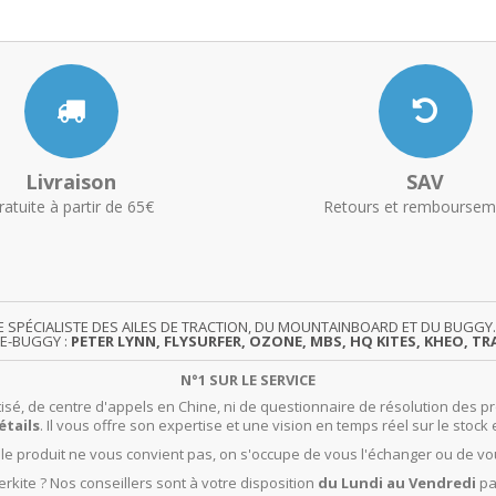
Livraison
SAV
ratuite à partir de 65€
Retours et remboursem
TE SPÉCIALISTE DES AILES DE TRACTION, DU MOUNTAINBOARD ET DU BUG
TE-BUGGY :
PETER LYNN, FLYSURFER, OZONE, MBS, HQ KITES, KHEO, TRA
N°1 SUR LE SERVICE
isé, de centre d'appels en Chine, ni de questionnaire de résolution des pr
étails
. Il vous offre son expertise et une vision en temps réel sur le stock 
t le produit ne vous convient pas, on s'occupe de vous l'échanger ou de vo
rkite ? Nos conseillers sont à votre disposition
du Lundi au Vendredi
pa