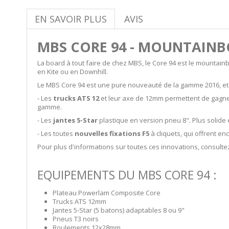
EN SAVOIR PLUS
AVIS
MBS CORE 94 - MOUNTAIN
La board à tout faire de chez MBS, le Core 94 est le mountain
en Kite ou en Downhill.
Le MBS Core 94 est une pure nouveauté de la gamme 2016, et à
- Les
trucks ATS 12
et leur axe de 12mm permettent de gagner 
gamme.
- Les
jantes 5-Star
plastique en version pneu 8". Plus solide
- Les toutes
nouvelles fixations F5
à cliquets, qui offrent e
Pour plus d'informations sur toutes ces innovations, consultez 
EQUIPEMENTS DU MBS CORE 94 :
Plateau Powerlam Composite Core
Trucks ATS 12mm
Jantes 5-Star (5 batons) adaptables 8 ou 9"
Pneus T3 noirs
Roulements 12x28mm