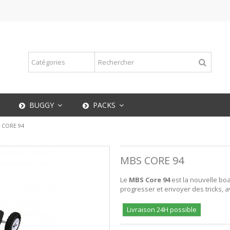
BUGGY
PACKS
 CORE 94
MBS CORE 94
Le
MBS Core 94
est la nouvelle boa
progresser et envoyer des tricks, av
Livraison 24H possible