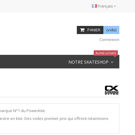
Français
PANIER
(vide)
Connexion
Autres univers
NOTRE SKATESHOP
marque N°1 du Powerkite.
estre en kite. Des voiles premier prix qui offrent néanmoins