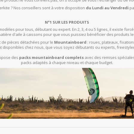
t le produit ne vous convient pas, on s'occupe de vous l'échanger ou de vo
rkite ? Nos conseillers sont à votre disposition
du Lundi au Vendredi
pa
N°1 SUR LES PRODUITS
modèles pour tous, débutant ou expert. En 2, 3, 4 ou 5 lignes, il existe f
ière d'aile à caissons pour que vous puissiez bénéficier des produits le
 de pièces détachées pour le
Mountainboard
: roues, plateaux, fixation
t disponibles chez nous, que vous soyez débutants ou experts, freestyle
propose des
packs mountainboard complets
avec des remises spéciales 
packs adaptés à chaque niveau et chaque budget.