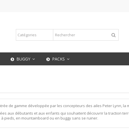
BUGGY
PACKS
trée de gamme développée par les concepteurs des ailes Peter Lynn, la 
es aux débutants et aux enfants qui souhaitent découvrir la traction terr
n, à pieds, en mountainboard ou en buggy sans se ruiner.