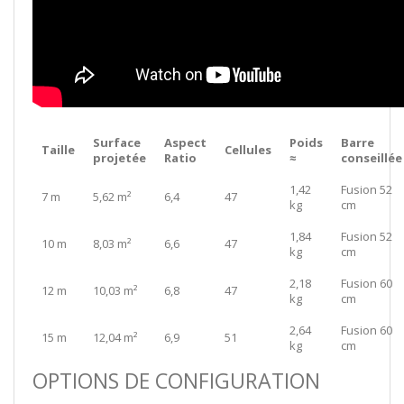
Surface
Aspect
Poids
Barre
Taille
Cellules
projetée
Ratio
≈
conseillée
1,42
Fusion 52
7 m
5,62 m²
6,4
47
kg
cm
1,84
Fusion 52
10 m
8,03 m²
6,6
47
kg
cm
2,18
Fusion 60
12 m
10,03 m²
6,8
47
kg
cm
2,64
Fusion 60
15 m
12,04 m²
6,9
51
kg
cm
OPTIONS DE CONFIGURATION