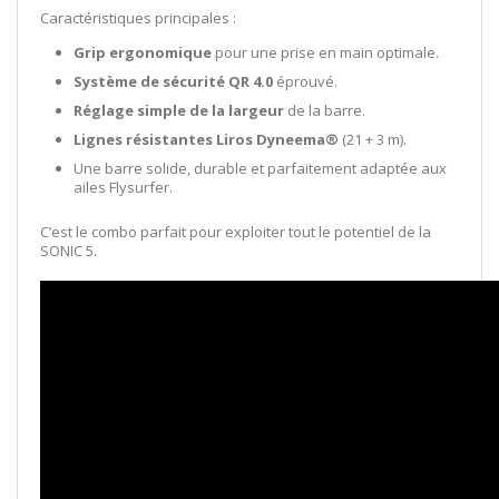
Caractéristiques principales :
Grip ergonomique
pour une prise en main optimale.
Système de sécurité QR 4.0
éprouvé.
Réglage simple de la largeur
de la barre.
Lignes résistantes Liros Dyneema®
(21 + 3 m).
Une barre solide, durable et parfaitement adaptée aux
ailes Flysurfer.
C’est le combo parfait pour exploiter tout le potentiel de la
SONIC 5.