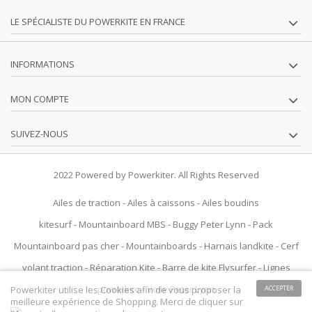
LE SPÉCIALISTE DU POWERKITE EN FRANCE
INFORMATIONS
MON COMPTE
SUIVEZ-NOUS
2022 Powered by Powerkiter. All Rights Reserved
Ailes de traction
-
Ailes à caissons
-
Ailes boudins
kitesurf
-
Mountainboard MBS
-
Buggy Peter Lynn
-
Pack
Mountainboard pas cher
-
Mountainboards
-
Harnais landkite
-
Cerf
volant traction
-
Réparation Kite
-
Barre de kite Flysurfer
-
Lignes
powerkite
-
Voile Peter Lynn
Powerkiter utilise les Cookies afin de vous proposer la
ACCEPTER
meilleure expérience de Shopping. Merci de cliquer sur