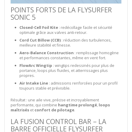
POINTS FORTS DE LA FLYSURFER
SONIC 5
Closed-Cell Foil Kite
: redécollage facile et sécurité
optimale grâce aux valves anti-retour.
Cord Cut Billow (CCB)
: réduction des turbulences,
meilleure stabilité et finesse.
Aero-Balance Construction
: remplissage homogène
et performances constantes, même en vent fort.
FlowArc Wingtip
: wingtips redessinés pour plus de
portance, loops plus fluides, et atterrissages plus
propres.
Air Intake Line
: admissions renforcées pour un profil
toujours stable et prévisible.
Résultat : une aile vive, précise et incroyablement
performante, qui combine
hangtime prolongé
,
loops
maîtrisés
et
confort de pilotage
.
LA FUSION CONTROL BAR – LA
BARRE OFFICIELLE FLYSURFER