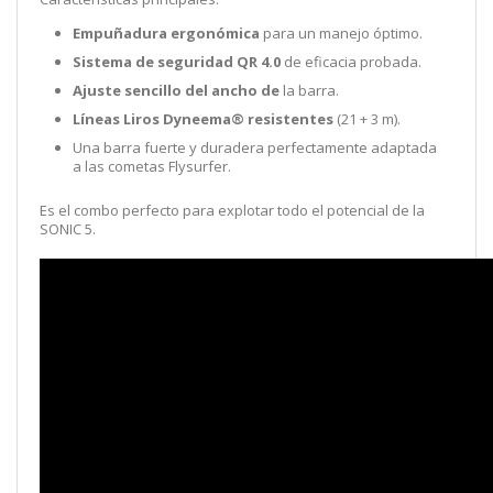
Empuñadura ergonómica
para un manejo óptimo.
Sistema de seguridad QR 4.0
de eficacia probada.
Ajuste sencillo del ancho de
la barra.
Líneas Liros Dyneema® resistentes
(21 + 3 m).
Una barra fuerte y duradera perfectamente adaptada
a las cometas Flysurfer.
Es el combo perfecto para explotar todo el potencial de la
SONIC 5.