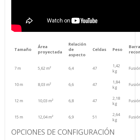
Relación
Área
Barr
Tamaño
de
Celdas
Peso
proyectada
reco
aspecto
1,42
7 m
5,62 m²
6,4
47
Fusió
kg
1,84
10 m
8,03 m²
6,6
47
Fusió
kg
2,18
12 m
10,03 m²
6,8
47
Fusió
kg
2,64
15 m
12,04 m²
6,9
51
Fusió
kg
OPCIONES DE CONFIGURACIÓN