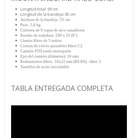
Longitud total: 99 cm
Longitud de la bandeja: 85 cm
Anchura de la bandeja: 35 cm
Peso: 5,6 kg
Cubierta de 9 capas de arce canadiense
Ruedas de rodadura: 200 x 25 (8")
Llantas Kheo de 5 radios
Correas de velcro ajustables Kheo C2
Camión STD estilo monopatín
Ejes del camión (diámetro): 10 mm
Rodamientos Kheo: 10x22 mm (R6 RS) - Abec 5
Tornillos de acero inoxidable
TABLA ENTREGADA COMPLETA