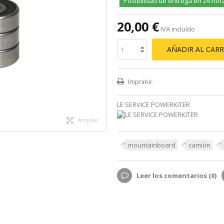
Posibilidad de entrega en 24 hor
20,00 €
IVA incluído
AÑADIR AL CARR
Imprimir
LE SERVICE POWERKITER
Ampliar
mountainboard
camión
Leer los comentarios (
0
)