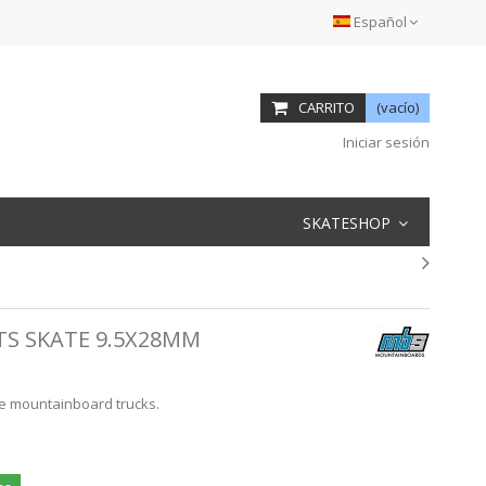
Español
CARRITO
(vacío)
Iniciar sesión
SKATESHOP
S SKATE 9.5X28MM
e mountainboard trucks.