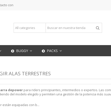
tacto con
BUGGY
PACKS
GIR ALAS TERRESTRES
barra depower
para riders principiantes, intermedios o expertos. Las co
iendo del modelo elegido y permiten una gestión de la potencia más suav
 están equipadas con b...