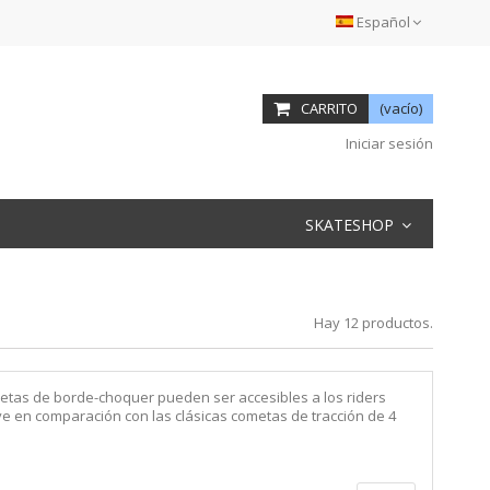
Español
CARRITO
(vacío)
Iniciar sesión
SKATESHOP
Hay 12 productos.
metas de borde-choquer pueden ser accesibles a los riders
e en comparación con las clásicas cometas de tracción de 4