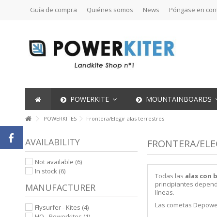
Guía de compra
Quiénes somos
News
Póngase en con
POWERKITE
MOUNTAINBOARDS
POWERKITES
Frontera/Elegir alas terrestres
AVAILABILITY
FRONTERA/ELE
Not available
(6)
In stock
(6)
Todas las
alas con 
principiantes depend
MANUFACTURER
líneas.
Las cometas Depower
Flysurfer - Kites
(4)
HQ - Powerkites
(1)