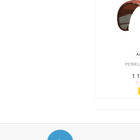
A
PETER 
1 