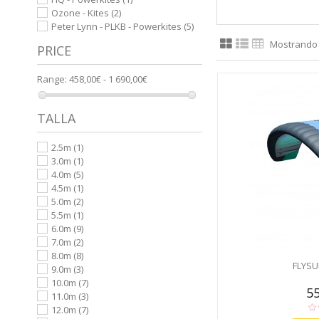
Ozone - Kites
(2)
Peter Lynn - PLKB - Powerkites
(5)
Mostrando 1
PRICE
Range:
458,00€ - 1 690,00€
TALLA
2.5m
(1)
3.0m
(1)
4.0m
(5)
4.5m
(1)
5.0m
(2)
5.5m
(1)
6.0m
(9)
7.0m
(2)
8.0m
(8)
FLYSU
9.0m
(3)
10.0m
(7)
55
11.0m
(3)
12.0m
(7)