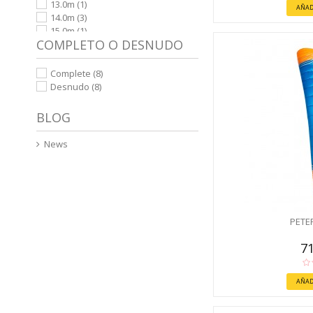
13.0m
(1)
AÑAD
14.0m
(3)
15.0m
(1)
COMPLETO O DESNUDO
18.0m
(1)
Complete
(8)
Desnudo
(8)
BLOG
News
PETE
71
AÑAD