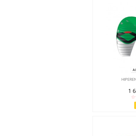
A
HIPERE
1 