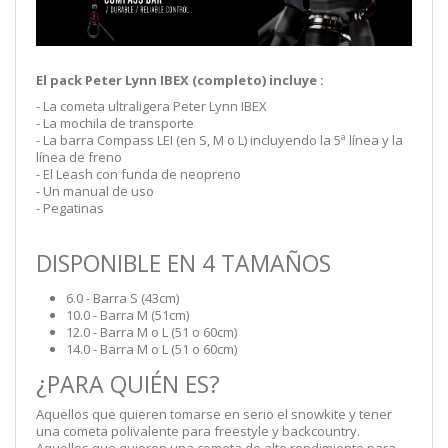
El pack Peter Lynn IBEX (completo) incluye :
- La cometa ultraligera Peter Lynn IBEX
- La mochila de transporte
- La barra Compass LEI (en S, M o L) incluyendo la 5ª línea y la
línea de freno
- El Leash con funda de neopreno
- Un manual de uso
- Pegatinas
DISPONIBLE EN 4 TAMAÑOS
6.0 - Barra S (43cm)
10.0 - Barra M (51cm)
12.0 - Barra M o L (51 o 60cm)
14.0 - Barra M o L (51 o 60cm)
¿PARA QUIÉN ES?
Aquellos que quieren tomarse en serio el snowkite y tener
una cometa polivalente para freestyle y backcountry.
Aquellos que quieren una cometa de alto rendimiento para