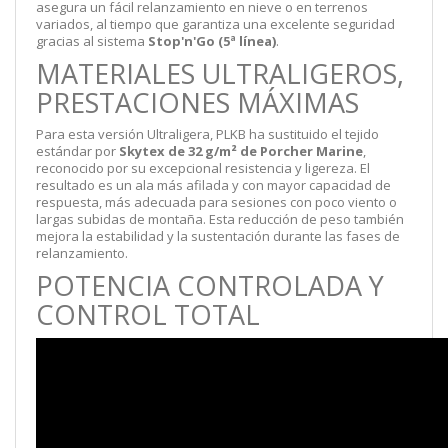
asegura un fácil relanzamiento en nieve o en terrenos
variados, al tiempo que garantiza una excelente seguridad
gracias al sistema
Stop'n'Go (5ª línea)
.
MATERIALES ULTRALIGEROS,
PRESTACIONES MÁXIMAS
Para esta versión Ultraligera, PLKB ha sustituido el tejido
estándar por
Skytex de 32 g/m² de Porcher Marine
,
reconocido por su excepcional resistencia y ligereza. El
resultado es un ala más afilada y con mayor capacidad de
respuesta, más adecuada para sesiones con poco viento o
largas subidas de montaña. Esta reducción de peso también
mejora la estabilidad y la sustentación durante las fases de
relanzamiento.
POTENCIA CONTROLADA Y
CONTROL TOTAL