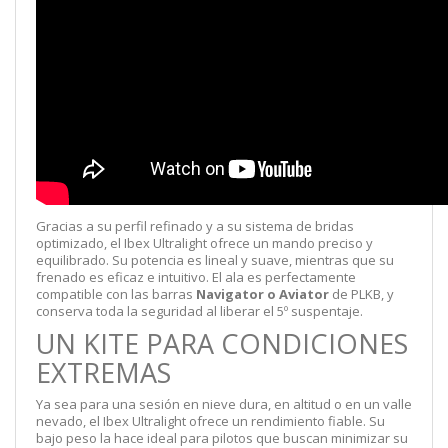
Gracias a su perfil refinado y a su sistema de bridas
optimizado, el Ibex Ultralight ofrece un mando preciso y
equilibrado. Su potencia es lineal y suave, mientras que su
frenado es eficaz e intuitivo. El ala es perfectamente
compatible con las barras
Navigator o Aviator
de PLKB, y
conserva toda la seguridad al liberar el 5º suspentaje.
UN KITE PARA CONDICIONES
EXTREMAS
Ya sea para una sesión en nieve dura, en altitud o en un valle
nevado, el Ibex Ultralight ofrece un rendimiento fiable. Su
bajo peso la hace ideal para pilotos que buscan minimizar su