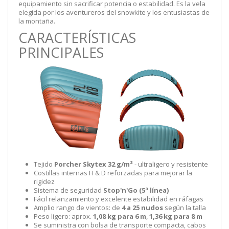
equipamiento sin sacrificar potencia o estabilidad. Es la vela
elegida por los aventureros del snowkite y los entusiastas de
la montaña.
CARACTERÍSTICAS
PRINCIPALES
Tejido
Porcher Skytex 32 g/m²
- ultraligero y resistente
Costillas internas H & D reforzadas para mejorar la
rigidez
Sistema de seguridad
Stop'n'Go (5ª línea)
Fácil relanzamiento y excelente estabilidad en ráfagas
Amplio rango de vientos: de
4 a 25 nudos
según la talla
Peso ligero: aprox.
1,08 kg para 6 m
,
1,36 kg para 8 m
Se suministra con bolsa de transporte compacta, cabos