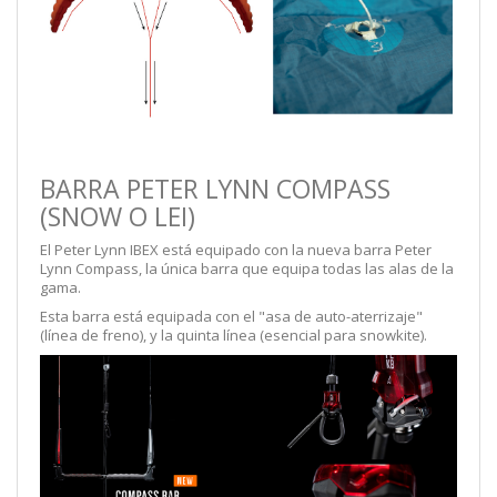
BARRA PETER LYNN COMPASS
(SNOW O LEI)
El Peter Lynn IBEX está equipado con la nueva barra Peter
Lynn Compass, la única barra que equipa todas las alas de la
gama.
Esta barra está equipada con el "asa de auto-aterrizaje"
(línea de freno), y la quinta línea (esencial para snowkite).