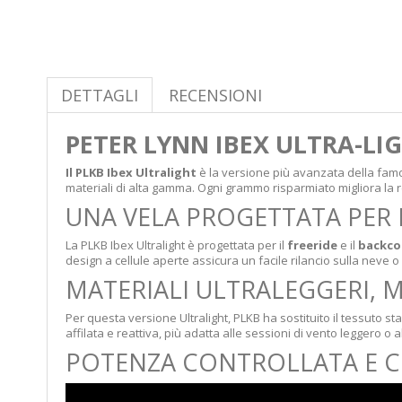
DETTAGLI
RECENSIONI
PETER LYNN IBEX ULTRA-LI
Il PLKB Ibex Ultralight
è la versione più avanzata della famos
materiali di alta gamma. Ogni grammo risparmiato migliora la rea
UNA VELA PROGETTATA PER 
La PLKB Ibex Ultralight è progettata per il
freeride
e il
backco
design a cellule aperte assicura un facile rilancio sulla neve
MATERIALI ULTRALEGGERI, 
Per questa versione Ultralight, PLKB ha sostituito il tessuto s
affilata e reattiva, più adatta alle sessioni di vento leggero o 
POTENZA CONTROLLATA E 