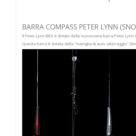
BARRA COMPASS PETER LYNN (SNOW
Il Peter Lynn IBEX è dotato della nuovissima barra Peter Lynn
Questa barra è dotata della "maniglia di auto-atterraggio" (lin