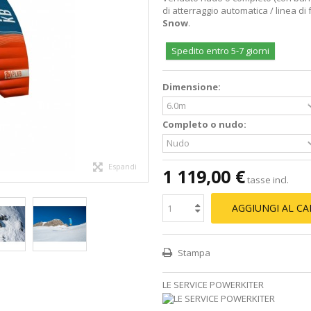
di atterraggio automatica / linea d
Snow
.
Spedito entro 5-7 giorni
Dimensione:
Completo o nudo:
Espandi
1 119,00 €
tasse incl.
AGGIUNGI AL C
Stampa
LE SERVICE POWERKITER