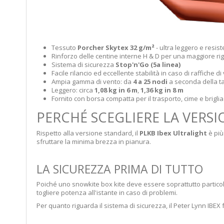
Tessuto
Porcher Skytex 32 g/m²
- ultra leggero e resis
Rinforzo delle centine interne H & D per una maggiore rig
Sistema di sicurezza
Stop'n'Go (5a linea)
Facile rilancio ed eccellente stabilità in caso di raffiche di
Ampia gamma di vento: da
4 a 25 nodi
a seconda della ta
Leggero: circa
1,08 kg in 6 m
,
1,36 kg in 8 m
Fornito con borsa compatta per il trasporto, cime e brigli
PERCHÉ SCEGLIERE LA VERS
Rispetto alla versione standard, il
PLKB Ibex Ultralight
è più
sfruttare la minima brezza in pianura.
LA SICUREZZA PRIMA DI TUTTO
Poiché uno snowkite box kite deve essere soprattutto particol
togliere potenza all'istante in caso di problemi.
Per quanto riguarda il sistema di sicurezza, il Peter Lynn IBEX f