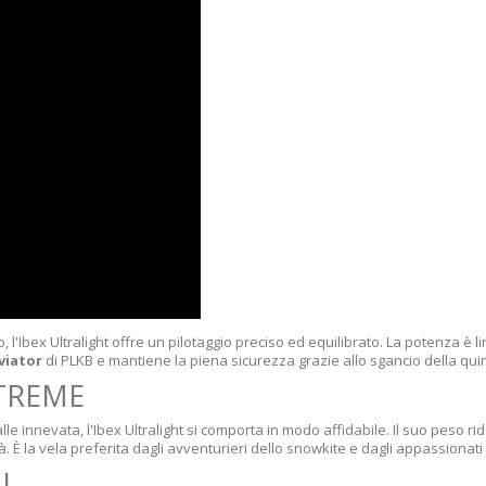
o, l'Ibex Ultralight offre un pilotaggio preciso ed equilibrato. La potenza è l
viator
di PLKB e mantiene la piena sicurezza grazie allo sgancio della quin
STREME
le innevata, l'Ibex Ultralight si comporta in modo affidabile. Il suo peso rid
à. È la vela preferita dagli avventurieri dello snowkite e dagli appassionat
I