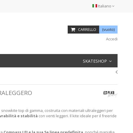
Italiano
CARRELLO
(vuoto)
Accedi
SKATESHOP
TRALEGGERO
 snowkite top di gamma, costruita con materiali ultraleggeri per
abilità e stabilità
con venti leggeri. Il kite ideale per il freeride
ra
Compass LEI e la sua 5a linea predefinita
, nonché maniglia