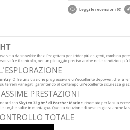
Leggi le recensioni (
0
)
GHT
a vela da snowkite Ibex. Progettata per i rider più esigenti, combina poten
ttività e il controllo, per un pilotaggio preciso anche nelle condizioni più 
L'ESPLORAZIONE
untry
. Offre una trazione progressiva e un'eccellente depower, che la rend
 o su terreni variegati, garantendo al contempo un'eccellente sicurezza gra
MASSIME PRESTAZIONI
tandard con
Skytex 32 g/m² di Porcher Marine
, rinomato per la sua eccez
alle lunghe salite in montagna. Questa riduzione di peso migliora anche la sta
CONTROLLO TOTALE