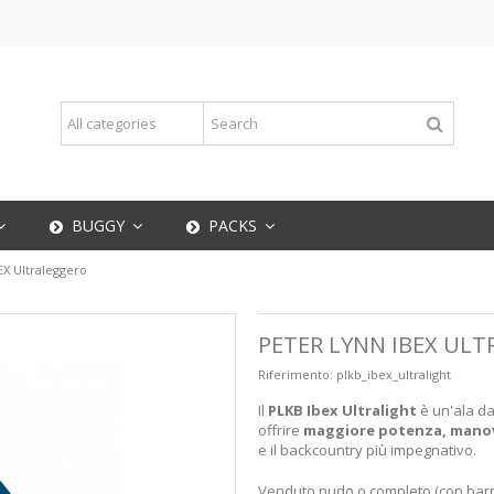
BUGGY
PACKS
EX Ultraleggero
PETER LYNN IBEX UL
Riferimento:
plkb_ibex_ultralight
Il
PLKB Ibex Ultralight
è un'ala da
offrire
maggiore potenza, manovr
e il backcountry più impegnativo.
Venduto nudo o completo (con bar