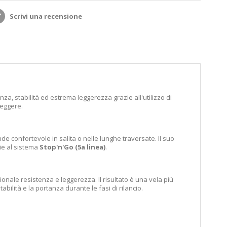
Scrivi una recensione
za, stabilità ed estrema leggerezza grazie all'utilizzo di
leggere.
e confortevole in salita o nelle lunghe traversate. Il suo
zie al sistema
Stop'n'Go (5a linea)
.
ionale resistenza e leggerezza. Il risultato è una vela più
bilità e la portanza durante le fasi di rilancio.