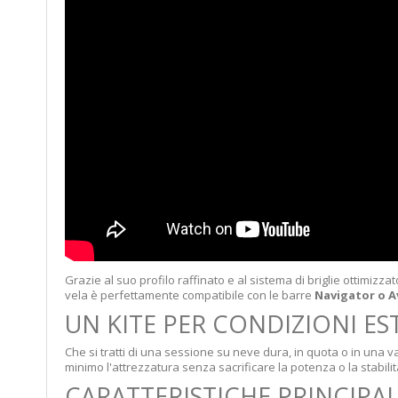
Grazie al suo profilo raffinato e al sistema di briglie ottimizzat
vela è perfettamente compatibile con le barre
Navigator o A
UN KITE PER CONDIZIONI E
Che si tratti di una sessione su neve dura, in quota o in una val
minimo l'attrezzatura senza sacrificare la potenza o la stabilit
CARATTERISTICHE PRINCIPAL