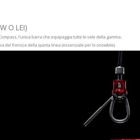
 O LEI)
 Compass, l'unica barra che equipaggia tutte le vele della gamma.
ea del freno) e della quinta linea (essenziale per lo snowkite).