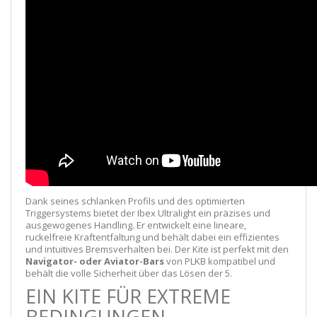
Dank seines schlanken Profils und des optimierten
Triggersystems bietet der Ibex Ultralight ein präzises und
ausgewogenes Handling. Er entwickelt eine lineare,
ruckelfreie Kraftentfaltung und behält dabei ein effizientes
und intuitives Bremsverhalten bei. Der Kite ist perfekt mit den
Navigator- oder Aviator-Bars
von PLKB kompatibel und
behält die volle Sicherheit über das Lösen der 5.
EIN KITE FÜR EXTREME
BEDINGUNGEN