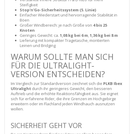
Steifigkeit
Stop'n'Go-Sicherheitssystem (5. Linie)
Einfacher Wiederstart und hervorragende Stabilität in
Böen
Großer Windbereich: je nach Größe von
4 bis 25
Knoten
Geringes Gewicht: ca.
1,08 kg bei 6 m
,
1,36 kg bei 8 m
Lieferung mit kompakter Tragetasche, montierten
Leinen und Bridging
WARUM SOLLTE MAN SICH
FÜR DIE ULTRALIGHT-
VERSION ENTSCHEIDEN?
Im Vergleich zur Standardversion zeichnet sich die
PLKB Ibex
Ultralight
durch ihr geringeres Gewicht, den besseren
Auftrieb und die erhöhte Reaktionsfähigkeit aus. Sie eignet
sich für erfahrene Rider, die ihre Grenzen im Hochgebirge
erweitern oder im Flachland jeden Windhauch ausnutzen
wollen.
SICHERHEIT GEHT VOR