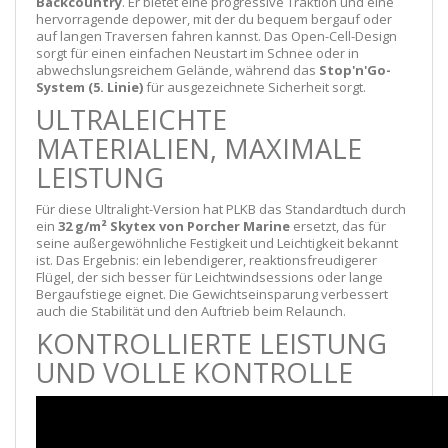
Backcountry
. Er bietet eine progressive Traktion und eine
hervorragende depower, mit der du bequem bergauf oder
auf langen Traversen fahren kannst. Das Open-Cell-Design
sorgt für einen einfachen Neustart im Schnee oder in
abwechslungsreichem Gelände, während das
Stop'n'Go-
System (5. Linie)
für ausgezeichnete Sicherheit sorgt.
ULTRALEICHTE
MATERIALIEN, MAXIMALE
LEISTUNG
Für diese Ultralight-Version hat PLKB das Standardtuch durch
ein
32 g/m² Skytex von Porcher Marine
ersetzt, das für
seine außergewöhnliche Festigkeit und Leichtigkeit bekannt
ist. Das Ergebnis: ein lebendigerer, reaktionsfreudigerer
Flügel, der sich besser für Leichtwindsessions oder lange
Bergaufstiege eignet. Die Gewichtseinsparung verbessert
auch die Stabilität und den Auftrieb beim Relaunch.
KONTROLLIERTE LEISTUNG
UND VOLLE KONTROLLE