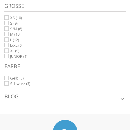
GRÖSSE
XS
(10)
S
(9)
S/M
(6)
M
(10)
L
(12)
L/XL
(6)
XL
(9)
JUNIOR
(1)
FARBE
Gelb
(3)
Schwarz
(3)
BLOG