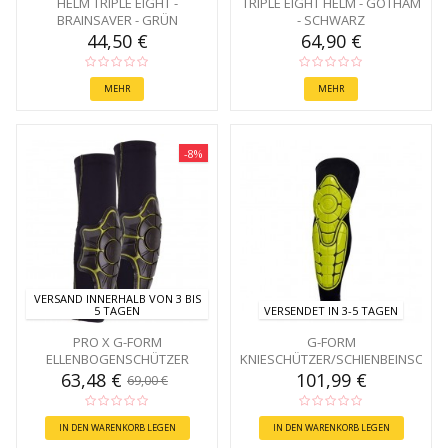
HELM TRIPLE EIGHT -
TRIPLE EIGHT HELM - GOTHAM
BRAINSAVER - GRÜN
- SCHWARZ
44,50 €
64,90 €
MEHR
MEHR
-8%
VERSAND INNERHALB VON 3 BIS
5 TAGEN
VERSENDET IN 3-5 TAGEN
PRO X G-FORM
G-FORM
ELLENBOGENSCHÜTZER
KNIESCHÜTZER/SCHIENBEINSCHÜ
(ELBOW PADS)
63,48 €
101,99 €
69,00 €
IN DEN WARENKORB LEGEN
IN DEN WARENKORB LEGEN