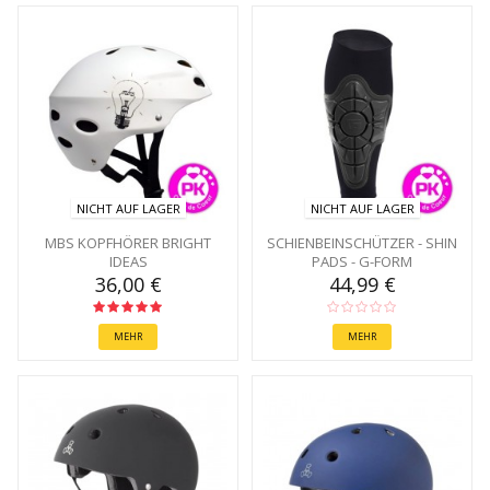
NICHT AUF LAGER
NICHT AUF LAGER
MBS KOPFHÖRER BRIGHT
SCHIENBEINSCHÜTZER - SHIN
IDEAS
PADS - G-FORM
36,00 €
44,99 €
MEHR
MEHR