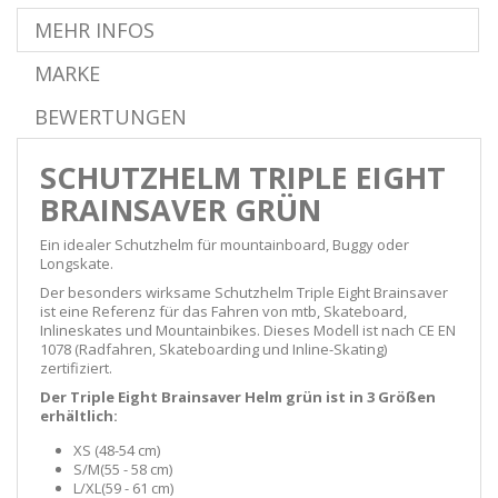
MEHR INFOS
MARKE
BEWERTUNGEN
SCHUTZHELM TRIPLE EIGHT
BRAINSAVER GRÜN
Ein idealer Schutzhelm für mountainboard, Buggy oder
Longskate.
Der besonders wirksame Schutzhelm Triple Eight Brainsaver
ist eine Referenz für das Fahren von mtb, Skateboard,
Inlineskates und Mountainbikes. Dieses Modell ist nach
CE EN
1078 (
Radfahren, Skateboarding und Inline-Skating)
zertifiziert.
Der Triple Eight Brainsaver Helm grün ist in 3 Größen
erhältlich:
XS (48-54 cm)
S/M
(55 - 58 cm
)
L/XL
(59 - 61 cm
)