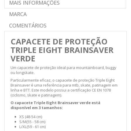
MAIS INFORMAÇÕES
MARCA
COMENTÁRIOS
CAPACETE DE PROTEÇÃO
TRIPLE EIGHT BRAINSAVER
VERDE
Um capacete de proteção ideal para mountainboard, buggy
ou longskate.
Particularmente eficaz, o capacete de proteção Triple Eight
Brainsaver é uma referência para mtb, skate, patinagem em
linha e BTT. Este modelo possui a certificação
CE EN 1078
(
ciclismo, skate e patinagem)
.
O capacete Triple Eight Brainsaver verde está
disponível em 3 tamanhos:
XS (48-54 cm)
S/M
(55 - 58 cm
)
L/XL
(59 - 61 cm
)