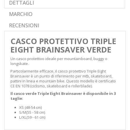
DETTAGLI
MARCHIO
RECENSIONI
CASCO PROTETTIVO TRIPLE
EIGHT BRAINSAVER VERDE
Un casco protettivo ideale per mountainboard, buggy o
longskate.
Particolarmente efficace, il casco protettivo Triple Eight
Brainsaver è un punto di riferimento per mtb, skateboard,
pattini in linea e mountain bike. Questo modello è certificato
CE EN 1078 (
ciclismo, skateboard e rollerblade)
.
Il casco verde Triple Eight Brainsaver è disponibile in 3
taglie:
XS (48-54 cm)
S/M
(55 - 58 cm
)
L/XL
(59 - 61 cm
)